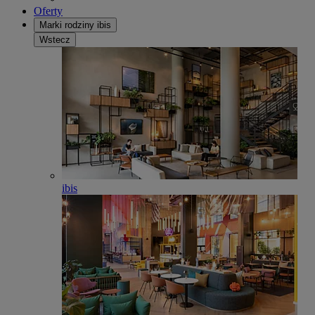
Oferty
Marki rodziny ibis
Wstecz
ibis