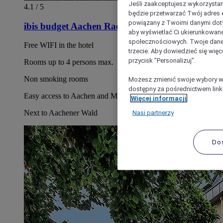
Jeśli zaakceptujesz wykorzystan
4.1 / 5
będzie przetwarzać Twój adres e-
powiązany z Twoimi danymi doty
ibis budget Aachen Raeren Grenze
aby wyświetlać Ci ukierunkowane
społecznościowych. Twoje dane
Free WIFI in the hotel
trzecie. Aby dowiedzieć się więc
przycisk "Personalizuj”.
Rooms up to 4 persons max.
Non smoking rooms
Możesz zmienić swoje wybory w 
dostępny za pośrednictwem linku
Easy access to Aachen and Maastricht
Więcej informacji
Nasi partnerzy
Next to Aachener Wald
Do