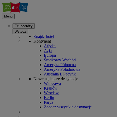
Menu
Cel podróży
Wstecz
Znajdź hotel
Kontynent
Afryka
Azja
Europa
Środkowy Wschód
Ameryka Północna
Ameryka Południowa
Australia L Pacyfik
Nasze najlepsze destynacje
Warszawa
Kraków
Wrocław
Berlin
Paryż
Zobacz wszystkie destynacje