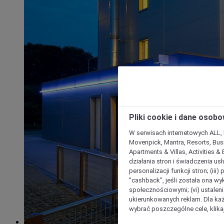
Pliki cookie i dane osob
W serwisach internetowych ALL, ho
Movenpick, Mantra, Resorts, Busi
Apartments & Villas, Activities &
działania stron i świadczenia usł
personalizacji funkcji stron; (iii
"cashback”, jeśli została ona wyk
społecznościowymi; (vi) ustalen
ukierunkowanych reklam. Dla ka
wybrać poszczególne cele, klikaj