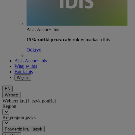
ALL Accor+ ibis
15% zniżki przez cały rok
w markach ibis
Odkryć
ALL Accor+ ibis
Witaj w ibis
Butik ibis
Więcej
EN
Wstecz
Wybierz kraj i język poniżej
Region
Kraj/region-język
Potwierdź kraj i język