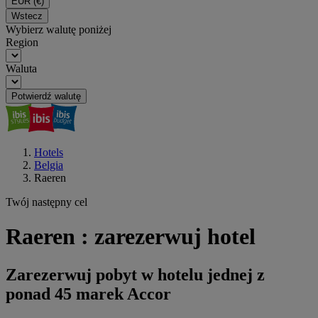
EUR
(€)
Wstecz
Wybierz walutę poniżej
Region
Waluta
Potwierdź walutę
Hotels
Belgia
Raeren
Twój następny cel
Raeren : zarezerwuj hotel
Zarezerwuj pobyt w hotelu jednej z
ponad 45 marek Accor