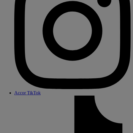
Accor TikTok