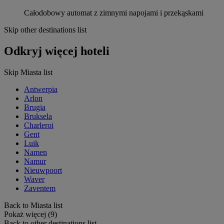
Całodobowy automat z zimnymi napojami i przekąskami
Skip other destinations list
Odkryj więcej hoteli
Skip Miasta list
Antwerpia
Arlon
Brugia
Bruksela
Charleroi
Gent
Luik
Namen
Namur
Nieuwpoort
Waver
Zaventem
Back to Miasta list
Pokaż więcej (9)
Back to other destinations list