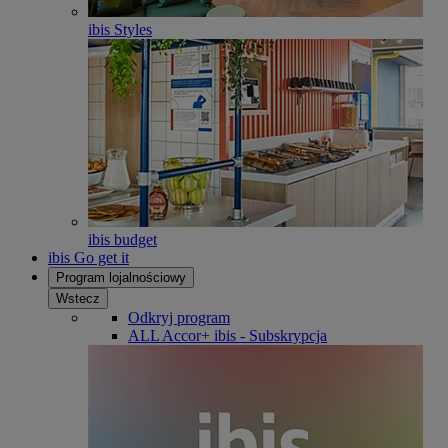
ibis Styles
ibis budget
ibis Go get it
Program lojalnościowy
Wstecz
Odkryj program
ALL Accor+ ibis - Subskrypcja