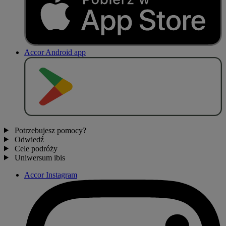
Accor Android app
P
O
B
I
E
R
Z Z
Potrzebujesz pomocy?
Odwiedź
Cele podróży
Uniwersum ibis
Accor Instagram