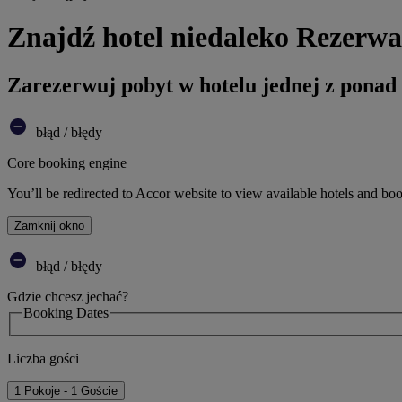
Znajdź hotel niedaleko Rezerw
Zarezerwuj pobyt w hotelu jednej z ponad
błąd / błędy
Core booking engine
You’ll be redirected to Accor website to view available hotels and bo
Zamknij okno
błąd / błędy
Gdzie chcesz jechać?
Booking Dates
Liczba gości
1 Pokoje - 1 Goście