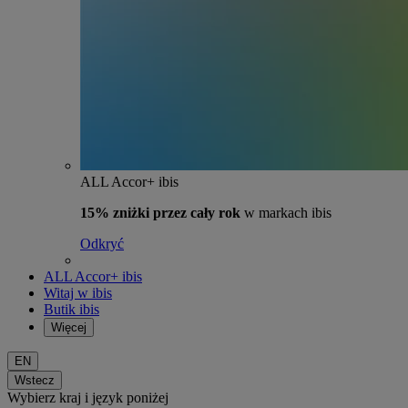
ALL Accor+ ibis
15% zniżki przez cały rok
w markach ibis
Odkryć
ALL Accor+ ibis
Witaj w ibis
Butik ibis
Więcej
EN
Wstecz
Wybierz kraj i język poniżej