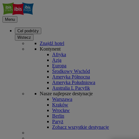
Menu
Cel podróży
Wstecz
Znajdź hotel
Kontynent
Afryka
Azja
Europa
Środkowy Wschód
Ameryka Północna
Ameryka Południowa
Australia L Pacyfik
Nasze najlepsze destynacje
Warszawa
Kraków
Wrocław
Berlin
Paryż
Zobacz wszystkie destynacje