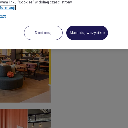
wem linku "Cookies” w dolnej części strony.
nformacji
erzy
Dostosuj
Akceptuj wszystkie