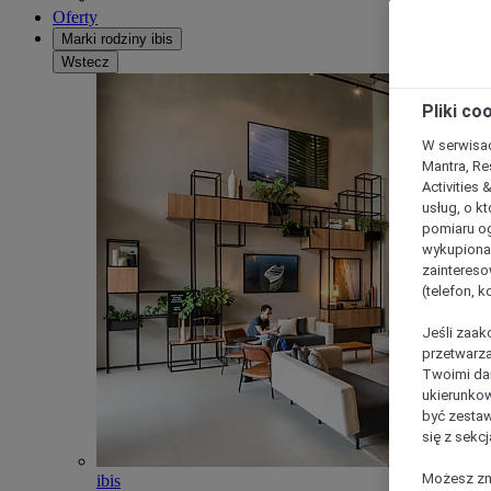
Oferty
Marki rodziny ibis
Wstecz
Pliki co
W serwisac
Mantra, Re
Activities 
usług, o kt
pomiaru og
wykupiona;
zaintereso
(telefon, 
Jeśli zaak
przetwarza
Twoimi dan
ukierunkow
być zestaw
się z sekcj
Możesz zmi
ibis