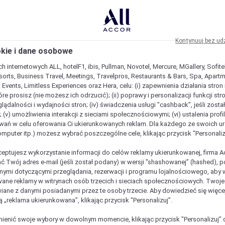
Kontynuuj bez ud
okie i dane osobowe
h internetowych ALL, hotelF1, ibis, Pullman, Novotel, Mercure, MGallery, Sofit
sorts, Business Travel, Meetings, Travelpros, Restaurants & Bars, Spa, Apartme
& Events, Limitless Experiences oraz Hera, celu: (i) zapewnienia działania stron
óre prosisz (nie możesz ich odrzucić); (ii) poprawy i personalizacji funkcji stron;
lądalności i wydajności stron; (iv) świadczenia usługi "cashback”, jeśli zosta
 (v) umożliwienia interakcji z sieciami społecznościowymi; (vi) ustalenia prof
wań w celu oferowania Ci ukierunkowanych reklam. Dla każdego ze swoich u
komputer itp.) możesz wybrać poszczególne cele, klikając przycisk "Personaliz
ceptujesz wykorzystanie informacji do celów reklamy ukierunkowanej, firma A
ć Twój adres e-mail (jeśli został podany) w wersji "shashowanej” (hashed), 
ymi dotyczącymi przeglądania, rezerwacji i programu lojalnościowego, aby w
ane reklamy w witrynach osób trzecich i sieciach społecznościowych. Twoj
iane z danymi posiadanymi przez te osoby trzecie. Aby dowiedzieć się więce
ą „reklama ukierunkowana”, klikając przycisk "Personalizuj”.
enić swoje wybory w dowolnym momencie, klikając przycisk "Personalizuj” 