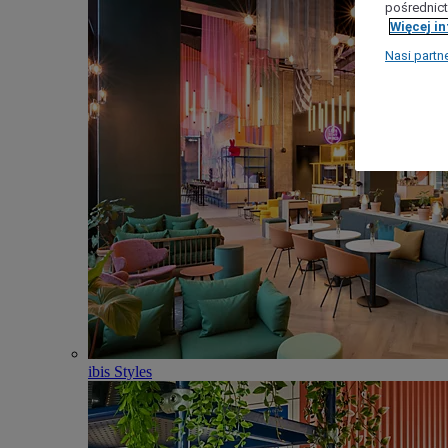
pośrednict
Więcej i
Nasi partn
ibis Styles