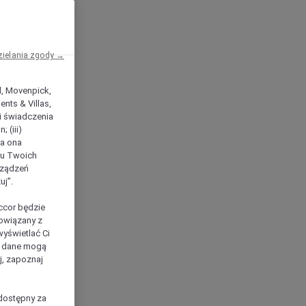
zielania zgody →
el, Movenpick,
nts & Villas,
 i świadczenia
 (iii)
ła ona
ilu Twoich
rządzeń
uj”.
ccor będzie
powiązany z
yświetlać Ci
e dane mogą
j, zapoznaj
dostępny za