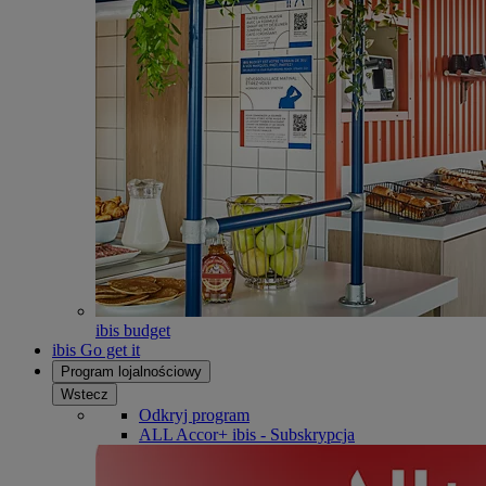
ibis budget
ibis Go get it
Program lojalnościowy
Wstecz
Odkryj program
ALL Accor+ ibis - Subskrypcja