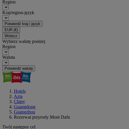
Region
Kraj/region-język
Potwierdź kraj i język
EUR
(€)
Wstecz
Wybierz walutę poniżej
Region
Waluta
Potwierdź walutę
Hotels
Azja
Chiny
Guangdong
Guangzhou
Rezerwat przyrody Mont Dafu
Twój następny cel