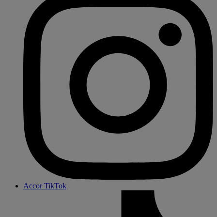
Accor TikTok