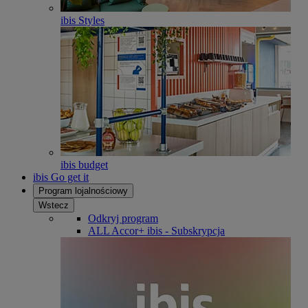
ibis Styles
ibis budget
ibis Go get it
Program lojalnościowy
Wstecz
Odkryj program
ALL Accor+ ibis - Subskrypcja