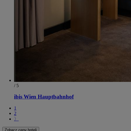
/ 5
ibis Wien Hauptbahnhof
1
2
〉
Zobacz ceny hoteli