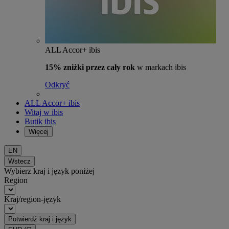
ALL Accor+ ibis
15% zniżki przez cały rok
w markach ibis
Odkryć
ALL Accor+ ibis
Witaj w ibis
Butik ibis
Więcej
EN
Wstecz
Wybierz kraj i język poniżej
Region
Kraj/region-język
Potwierdź kraj i język