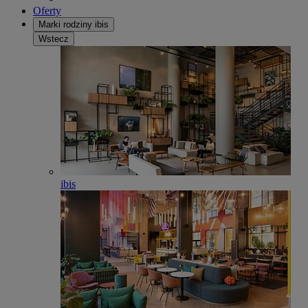
Oferty
Marki rodziny ibis
Wstecz
ibis