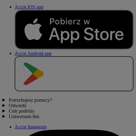
Accor iOS app
Accor Android app
P
O
B
I
E
R
Z Z
Potrzebujesz pomocy?
Odwiedź
Cele podróży
Uniwersum ibis
Accor Instagram