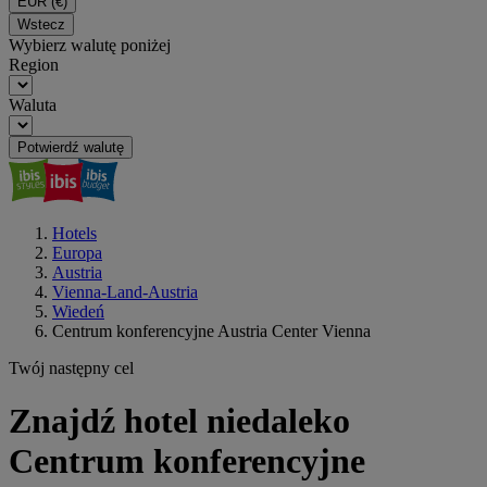
EUR
(€)
Wstecz
Wybierz walutę poniżej
Region
Waluta
Potwierdź walutę
Hotels
Europa
Austria
Vienna-Land-Austria
Wiedeń
Centrum konferencyjne Austria Center Vienna
Twój następny cel
Znajdź hotel niedaleko
Centrum konferencyjne