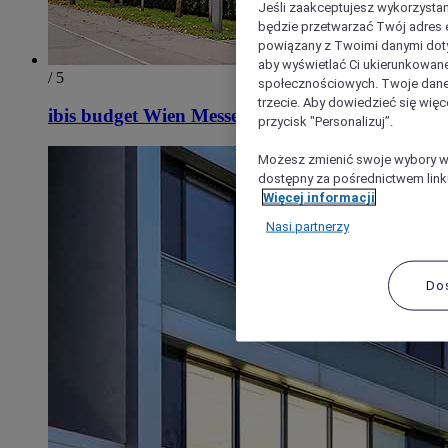
Jeśli zaakceptujesz wykorzystan
będzie przetwarzać Twój adres e-
powiązany z Twoimi danymi doty
aby wyświetlać Ci ukierunkowane
/ 5
społecznościowych. Twoje dane
trzecie. Aby dowiedzieć się więc
ibis budget Wien Messe
przycisk "Personalizuj”.
Możesz zmienić swoje wybory w 
dostępny za pośrednictwem linku
Więcej informacji
Nasi partnerzy
Do