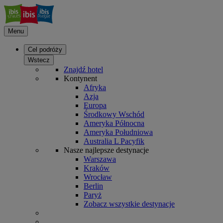
Menu
Cel podróży
Wstecz
Znajdź hotel
Kontynent
Afryka
Azja
Europa
Środkowy Wschód
Ameryka Północna
Ameryka Południowa
Australia L Pacyfik
Nasze najlepsze destynacje
Warszawa
Kraków
Wrocław
Berlin
Paryż
Zobacz wszystkie destynacje