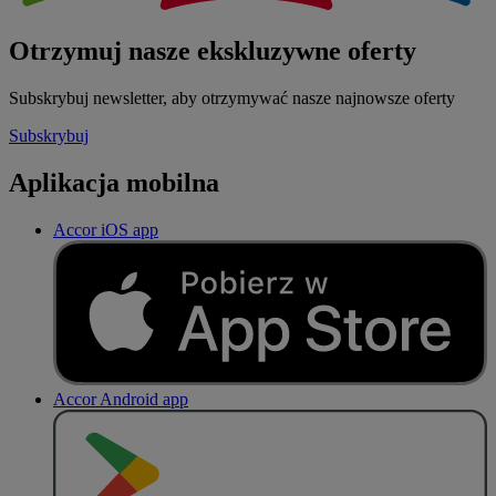
Otrzymuj nasze ekskluzywne oferty
Subskrybuj newsletter, aby otrzymywać nasze najnowsze oferty
Subskrybuj
Aplikacja mobilna
Accor iOS app
Accor Android app
P
O
B
I
E
R
Z Z