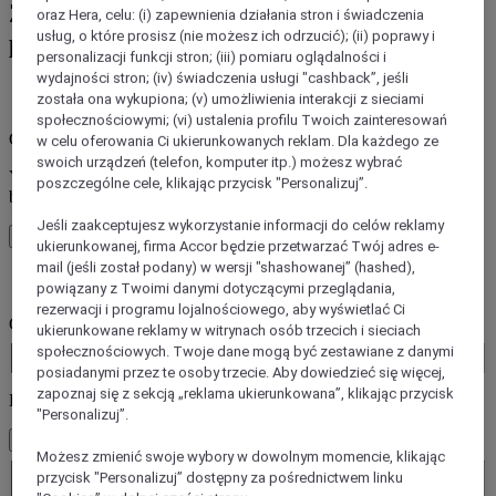
Zarezerwuj pobyt w hotelu jednej z
oraz Hera, celu: (i) zapewnienia działania stron i świadczenia
usług, o które prosisz (nie możesz ich odrzucić); (ii) poprawy i
ponad 45 marek Accor
personalizacji funkcji stron; (iii) pomiaru oglądalności i
wydajności stron; (iv) świadczenia usługi "cashback”, jeśli
została ona wykupiona; (v) umożliwienia interakcji z sieciami
błąd / błędy
społecznościowymi; (vi) ustalenia profilu Twoich zainteresowań
Core booking engine
w celu oferowania Ci ukierunkowanych reklam. Dla każdego ze
swoich urządzeń (telefon, komputer itp.) możesz wybrać
You’ll be redirected to Accor website to view available hotels and
poszczególne cele, klikając przycisk "Personalizuj”.
book your stay
Jeśli zaakceptujesz wykorzystanie informacji do celów reklamy
Zamknij okno
ukierunkowanej, firma Accor będzie przetwarzać Twój adres e-
mail (jeśli został podany) w wersji "shashowanej” (hashed),
błąd / błędy
powiązany z Twoimi danymi dotyczącymi przeglądania,
rezerwacji i programu lojalnościowego, aby wyświetlać Ci
Gdzie chcesz jechać?
ukierunkowane reklamy w witrynach osób trzecich i sieciach
Booking Dates
społecznościowych. Twoje dane mogą być zestawiane z danymi
posiadanymi przez te osoby trzecie. Aby dowiedzieć się więcej,
zapoznaj się z sekcją „reklama ukierunkowana”, klikając przycisk
Liczba gości
"Personalizuj”.
1 Pokoje - 1 Goście
Możesz zmienić swoje wybory w dowolnym momencie, klikając
Pokój 1
przycisk "Personalizuj” dostępny za pośrednictwem linku
Pokój 1