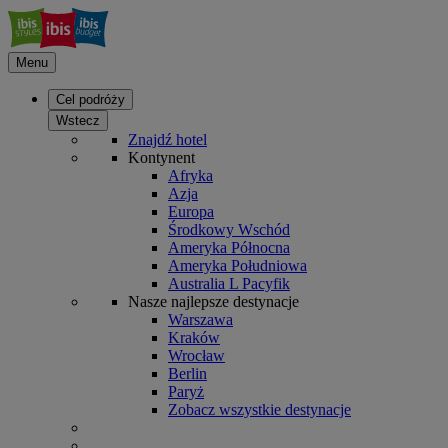
Menu
Cel podróży
Wstecz
Znajdź hotel
Kontynent
Afryka
Azja
Europa
Środkowy Wschód
Ameryka Północna
Ameryka Południowa
Australia L Pacyfik
Nasze najlepsze destynacje
Warszawa
Kraków
Wrocław
Berlin
Paryż
Zobacz wszystkie destynacje