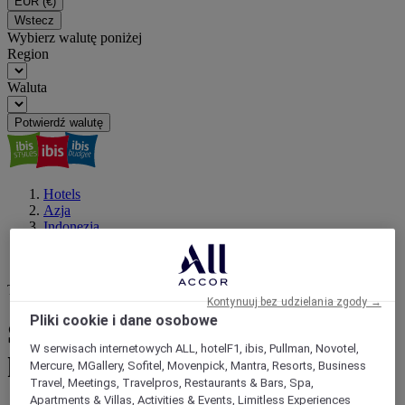
EUR
(€)
Wstecz
Wybierz walutę poniżej
Region
Waluta
Potwierdź walutę
Hotels
Azja
Indonezja
CELEBES
Sulawesi Du Sud
Twój następny cel
Kontynuuj bez udzielania zgody →
Pliki cookie i dane osobowe
Sulawesi Du Sud : zarezerwuj
W serwisach internetowych ALL, hotelF1, ibis, Pullman, Novotel,
hotel
Mercure, MGallery, Sofitel, Movenpick, Mantra, Resorts, Business
Travel, Meetings, Travelpros, Restaurants & Bars, Spa,
Apartments & Villas, Activities & Events, Limitless Experiences