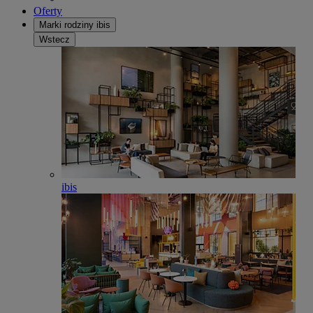
Oferty
Marki rodziny ibis
Wstecz
ibis