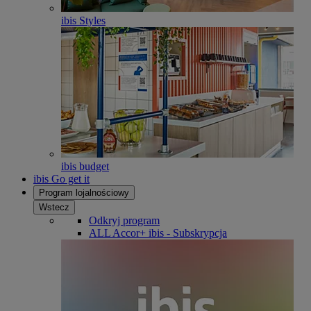
ibis Styles
ibis budget
ibis Go get it
Program lojalnościowy
Wstecz
Odkryj program
ALL Accor+ ibis - Subskrypcja