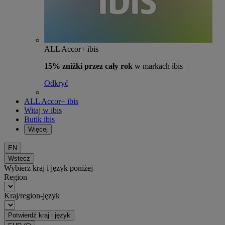
ALL Accor+ ibis
15% zniżki przez cały rok
w markach ibis
Odkryć
ALL Accor+ ibis
Witaj w ibis
Butik ibis
Więcej
EN
Wstecz
Wybierz kraj i język poniżej
Region
Kraj/region-język
Potwierdź kraj i język