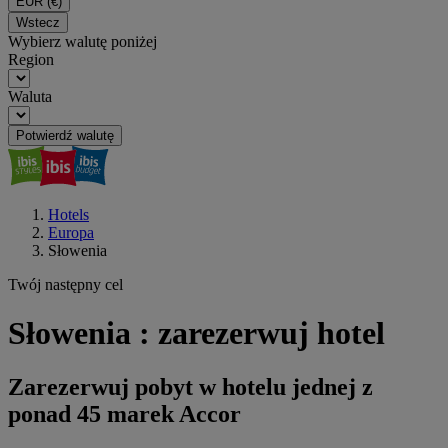
EUR
(€)
Wstecz
Wybierz walutę poniżej
Region
Waluta
Potwierdź walutę
Hotels
Europa
Słowenia
Twój następny cel
Słowenia : zarezerwuj hotel
Zarezerwuj pobyt w hotelu jednej z
ponad 45 marek Accor