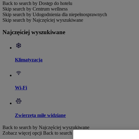
Back to search by Dostęp do hotelu
Skip search by Centrum wellness
Skip search by Udogodnienia dla niepełnosprawnych
Skip search by Najczęściej wyszukiwane
Najczęściej wyszukiwane
Klimatyzacja
Wi-Fi
Zwierzęta mile widziane
Back to search by Najczęściej wyszukiwane
Zobacz więcej opcji
Back to search by categories