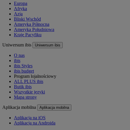
Europa
Afryka
Azja
Bliski Wschód
Ameryka Północna
Ameryka Południowa
Kraje Pacyfiku
Uniwersum ibis
Uniwersum ibis
O nas
ibis
ibis Styles
ibis budget
Program lojalnościowy
ALL PLUS ibis
Butik ibis
Wszystkie języki
Mapa strony
Aplikacja mobilna
Aplikacja mobilna
Aplikacja na iOS
Aplikacja na Androida