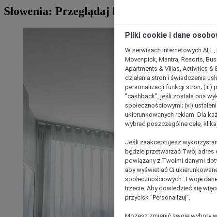
Słowenia: Przeglądaj hotele
Pliki cookie i dane osob
W serwisach internetowych ALL, ho
Movenpick, Mantra, Resorts, Busi
Apartments & Villas, Activities &
działania stron i świadczenia usł
personalizacji funkcji stron; (iii
"cashback”, jeśli została ona wyk
społecznościowymi; (vi) ustalen
ukierunkowanych reklam. Dla ka
wybrać poszczególne cele, klikaj
Jeśli zaakceptujesz wykorzystan
będzie przetwarzać Twój adres e-
powiązany z Twoimi danymi doty
aby wyświetlać Ci ukierunkowane
społecznościowych. Twoje dane
trzecie. Aby dowiedzieć się więc
przycisk "Personalizuj”.
Możesz zmienić swoje wybory w 