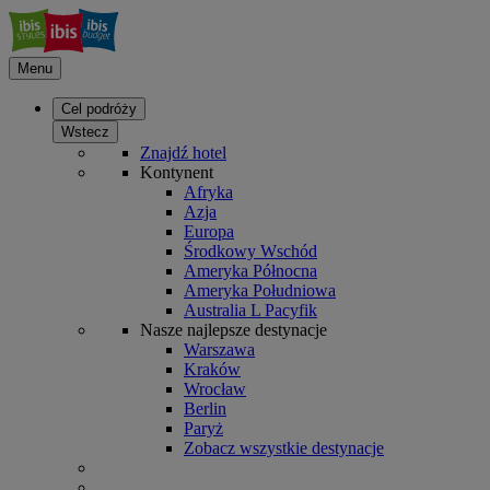
Menu
Cel podróży
Wstecz
Znajdź hotel
Kontynent
Afryka
Azja
Europa
Środkowy Wschód
Ameryka Północna
Ameryka Południowa
Australia L Pacyfik
Nasze najlepsze destynacje
Warszawa
Kraków
Wrocław
Berlin
Paryż
Zobacz wszystkie destynacje