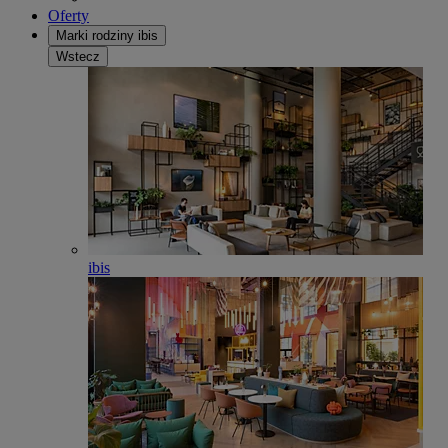
Oferty
Marki rodziny ibis
Wstecz
ibis