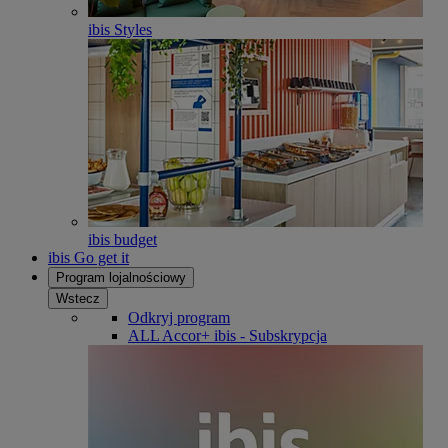
ibis Styles
ibis budget
ibis Go get it
Program lojalnościowy
Wstecz
Odkryj program
ALL Accor+ ibis - Subskrypcja