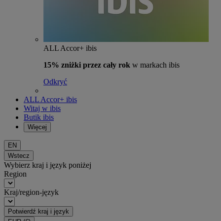
ALL Accor+ ibis
15% zniżki przez cały rok
w markach ibis
Odkryć
ALL Accor+ ibis
Witaj w ibis
Butik ibis
Więcej
EN
Wstecz
Wybierz kraj i język poniżej
Region
Kraj/region-język
Potwierdź kraj i język