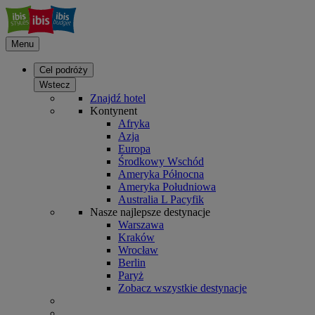
Menu
Cel podróży
Wstecz
Znajdź hotel
Kontynent
Afryka
Azja
Europa
Środkowy Wschód
Ameryka Północna
Ameryka Południowa
Australia L Pacyfik
Nasze najlepsze destynacje
Warszawa
Kraków
Wrocław
Berlin
Paryż
Zobacz wszystkie destynacje