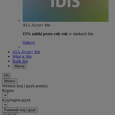
ALL Accor+ ibis
15% zniżki przez cały rok
w markach ibis
Odkryć
ALL Accor+ ibis
Witaj w ibis
Butik ibis
Więcej
EN
Wstecz
Wybierz kraj i język poniżej
Region
Kraj/region-język
Potwierdź kraj i język