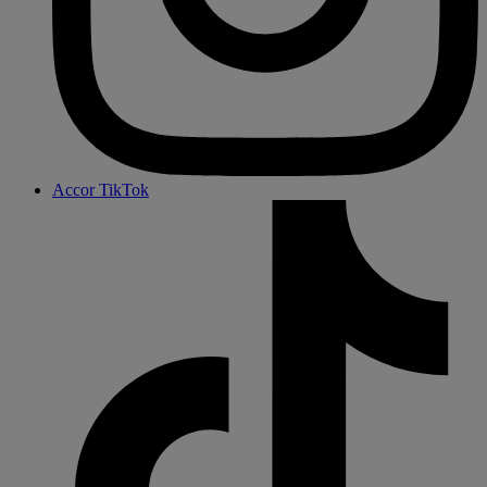
Accor TikTok