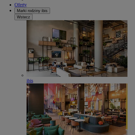
Oferty
Marki rodziny ibis
Wstecz
ibis