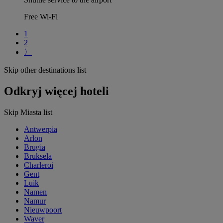
Free Wi-Fi
1
2
〉
Skip other destinations list
Odkryj więcej hoteli
Skip Miasta list
Antwerpia
Arlon
Brugia
Bruksela
Charleroi
Gent
Luik
Namen
Namur
Nieuwpoort
Waver