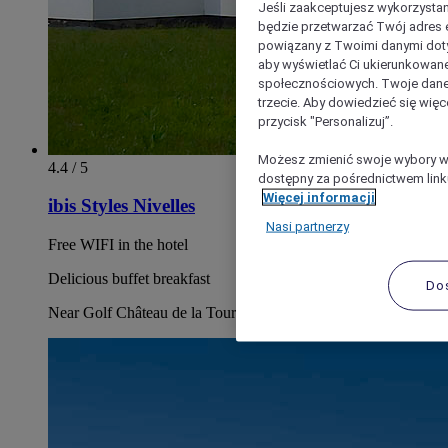
Jeśli zaakceptujesz wykorzystan
będzie przetwarzać Twój adres e-
powiązany z Twoimi danymi doty
aby wyświetlać Ci ukierunkowane
społecznościowych. Twoje dane
trzecie. Aby dowiedzieć się więc
przycisk "Personalizuj”.
Możesz zmienić swoje wybory w 
4.4 / 5
dostępny za pośrednictwem linku
Więcej informacji
ibis Styles Nivelles
Nasi partnerzy
Free WIFI in the hotel
Delicious buffet breakfast
Do
Near Golf Château de la Tournette