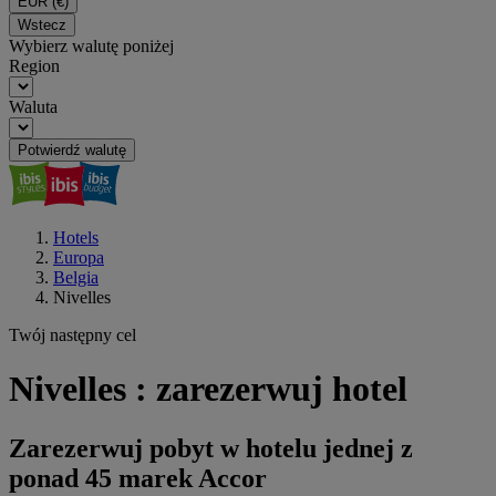
EUR
(€)
Wstecz
Wybierz walutę poniżej
Region
Waluta
Potwierdź walutę
Hotels
Europa
Belgia
Nivelles
Twój następny cel
Nivelles : zarezerwuj hotel
Zarezerwuj pobyt w hotelu jednej z
ponad 45 marek Accor