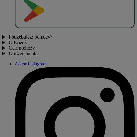
P
O
B
I
E
R
Z Z
Potrzebujesz pomocy?
Odwiedź
Cele podróży
Uniwersum ibis
Accor Instagram