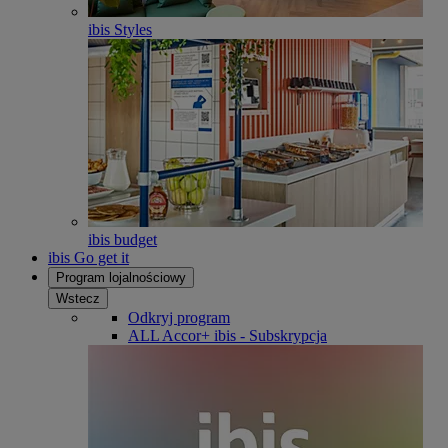
ibis Styles
ibis budget
ibis Go get it
Program lojalnościowy
Wstecz
Odkryj program
ALL Accor+ ibis - Subskrypcja