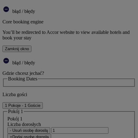
błąd / błędy
Core booking engine
You’ll be redirected to Accor website to view available hotels and
book your stay
Zamknij okno
błąd / błędy
Gdzie chcesz jechać?
Booking Dates
Liczba gości
1 Pokoje - 1 Goście
Pokój 1
Pokój 1
Liczba dorosłych
- Usuń osobę dorosłą
+Dodaj osobę dorosłą