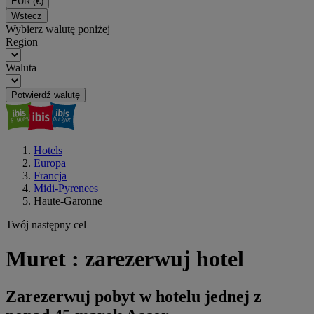
EUR
(€)
Wstecz
Wybierz walutę poniżej
Region
Waluta
Potwierdź walutę
Hotels
Europa
Francja
Midi-Pyrenees
Haute-Garonne
Twój następny cel
Muret : zarezerwuj hotel
Zarezerwuj pobyt w hotelu jednej z