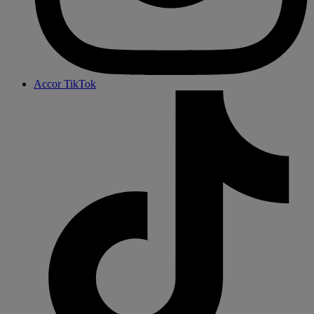
Accor TikTok