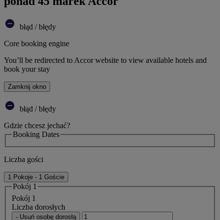
ponad 45 marek Accor
błąd / błędy
Core booking engine
You’ll be redirected to Accor website to view available hotels and
book your stay
Zamknij okno
błąd / błędy
Gdzie chcesz jechać?
Booking Dates
Liczba gości
1 Pokoje - 1 Goście
Pokój 1
Pokój 1
Liczba dorosłych
- Usuń osobę dorosłą