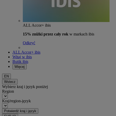
ALL Accor+ ibis
15% zniżki przez cały rok
w markach ibis
Odkryć
ALL Accor+ ibis
Witaj w ibis
Butik ibis
Więcej
EN
Wstecz
Wybierz kraj i język poniżej
Region
Kraj/region-język
Potwierdź kraj i język