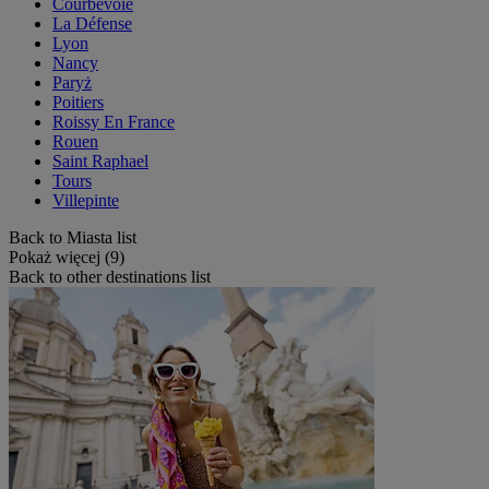
Courbevoie
La Défense
Lyon
Nancy
Paryż
Poitiers
Roissy En France
Rouen
Saint Raphael
Tours
Villepinte
Back to Miasta list
Pokaż więcej (9)
Back to other destinations list