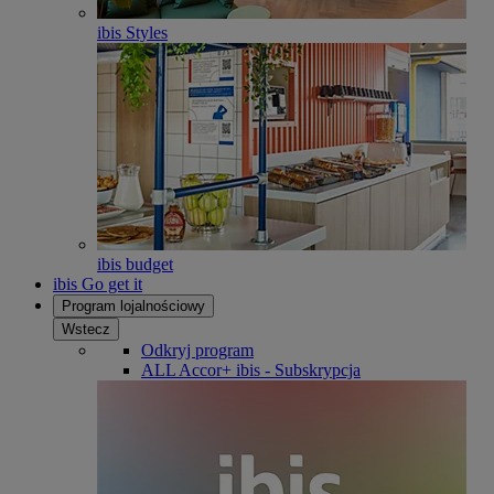
ibis Styles
ibis budget
ibis Go get it
Program lojalnościowy
Wstecz
Odkryj program
ALL Accor+ ibis - Subskrypcja