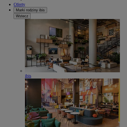
Oferty
Marki rodziny ibis
Wstecz
ibis