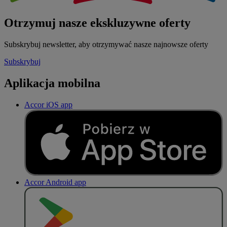
Otrzymuj nasze ekskluzywne oferty
Subskrybuj newsletter, aby otrzymywać nasze najnowsze oferty
Subskrybuj
Aplikacja mobilna
Accor iOS app
Accor Android app
P
O
B
I
E
R
Z Z