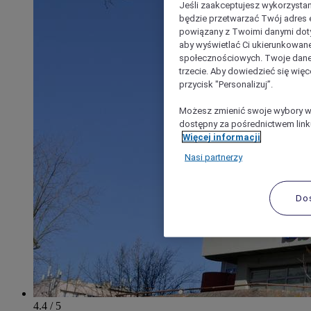
Jeśli zaakceptujesz wykorzystan
będzie przetwarzać Twój adres e-
powiązany z Twoimi danymi doty
aby wyświetlać Ci ukierunkowane
społecznościowych. Twoje dane
trzecie. Aby dowiedzieć się więc
przycisk "Personalizuj”.
Możesz zmienić swoje wybory w 
dostępny za pośrednictwem linku
Więcej informacji
Nasi partnerzy
Do
4.4 / 5