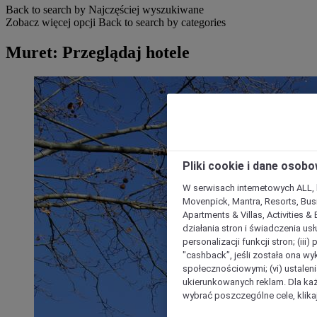
Back to search by Najczęściej wyszukiwane
Zobacz więcej opcji
Back to search by categories
Muret: Przeglądaj hotele
Pliki cookie i dane osob
W serwisach internetowych ALL, ho
Movenpick, Mantra, Resorts, Busi
Apartments & Villas, Activities &
działania stron i świadczenia usł
personalizacji funkcji stron; (iii
"cashback”, jeśli została ona wyk
społecznościowymi; (vi) ustalen
ukierunkowanych reklam. Dla ka
wybrać poszczególne cele, klikaj