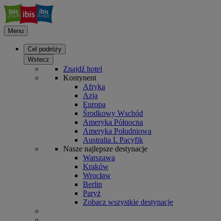
Menu
Cel podróży
Wstecz
Znajdź hotel
Kontynent
Afryka
Azja
Europa
Środkowy Wschód
Ameryka Północna
Ameryka Południowa
Australia L Pacyfik
Nasze najlepsze destynacje
Warszawa
Kraków
Wrocław
Berlin
Paryż
Zobacz wszystkie destynacje