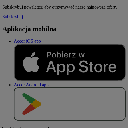
Subskrybuj newsletter, aby otrzymywać nasze najnowsze oferty
Subskrybuj
Aplikacja mobilna
Accor iOS app
Accor Android app
P
O
B
I
E
R
Z Z