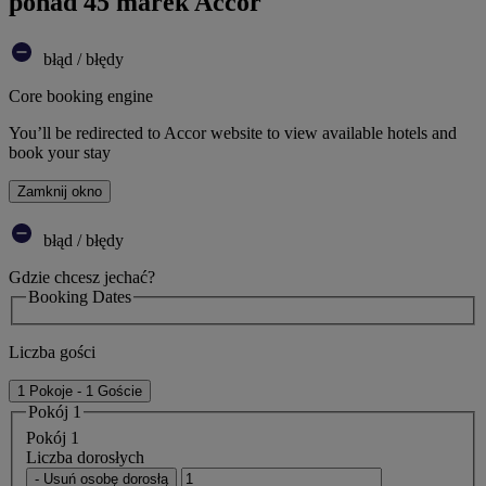
ponad 45 marek Accor
błąd / błędy
Core booking engine
You’ll be redirected to Accor website to view available hotels and
book your stay
Zamknij okno
błąd / błędy
Gdzie chcesz jechać?
Booking Dates
Liczba gości
1 Pokoje - 1 Goście
Pokój 1
Pokój 1
Liczba dorosłych
- Usuń osobę dorosłą