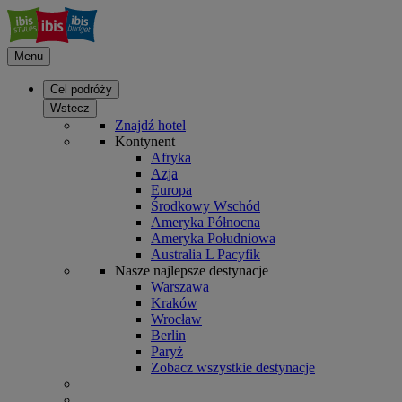
Menu
Cel podróży
Wstecz
Znajdź hotel
Kontynent
Afryka
Azja
Europa
Środkowy Wschód
Ameryka Północna
Ameryka Południowa
Australia L Pacyfik
Nasze najlepsze destynacje
Warszawa
Kraków
Wrocław
Berlin
Paryż
Zobacz wszystkie destynacje