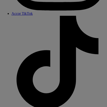
Accor TikTok