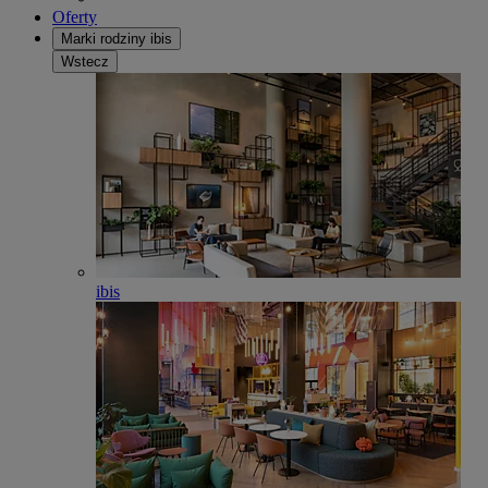
Oferty
Marki rodziny ibis
Wstecz
ibis