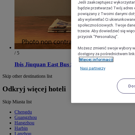
Jeśli zaakceptujesz wykorzystan
będzie przetwarzać Twój adres e-
powiązany z Twoimi danymi doty
aby wyświetlać Ci ukierunkowane
społecznościowych. Twoje dane
trzecie. Aby dowiedzieć się więc
przycisk "Personalizuj”.
Możesz zmienić swoje wybory w 
/ 5
dostępny za pośrednictwem linku
Więcej informacji
Ibis Jiuquan East Bus Station
Nasi partnerzy
Skip other destinations list
Do
Odkryj więcej hoteli
Skip Miasta list
Chengdu
Guangzhou
Hangzhou
Harbin
Lanzhou