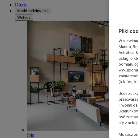
Oferty
Marki rodziny ibis
Wstecz
Pliki co
W serwisac
Mantra, Re
Activities 
usług, o kt
pomiaru og
wykupiona;
zaintereso
(telefon, 
Jeśli zaak
przetwarza
Twoimi dan
ukierunkow
być zestaw
się z sekcj
Możesz zmi
ibis