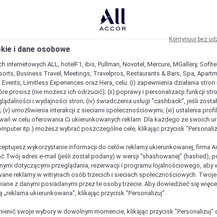
Kontynuuj bez ud
okie i dane osobowe
h internetowych ALL, hotelF1, ibis, Pullman, Novotel, Mercure, MGallery, Sofit
sorts, Business Travel, Meetings, Travelpros, Restaurants & Bars, Spa, Apartme
& Events, Limitless Experiences oraz Hera, celu: (i) zapewnienia działania stron
óre prosisz (nie możesz ich odrzucić); (ii) poprawy i personalizacji funkcji stron;
lądalności i wydajności stron; (iv) świadczenia usługi "cashback”, jeśli zosta
 (v) umożliwienia interakcji z sieciami społecznościowymi; (vi) ustalenia prof
wań w celu oferowania Ci ukierunkowanych reklam. Dla każdego ze swoich u
komputer itp.) możesz wybrać poszczególne cele, klikając przycisk "Personaliz
ceptujesz wykorzystanie informacji do celów reklamy ukierunkowanej, firma A
ć Twój adres e-mail (jeśli został podany) w wersji "shashowanej” (hashed), 
ymi dotyczącymi przeglądania, rezerwacji i programu lojalnościowego, aby w
ane reklamy w witrynach osób trzecich i sieciach społecznościowych. Twoj
iane z danymi posiadanymi przez te osoby trzecie. Aby dowiedzieć się więce
ą „reklama ukierunkowana”, klikając przycisk "Personalizuj”.
enić swoje wybory w dowolnym momencie, klikając przycisk "Personalizuj” 