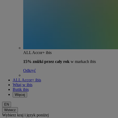
ALL Accor+ ibis
15% zniżki przez cały rok
w markach ibis
Odkryć
ALL Accor+ ibis
Witaj w ibis
Butik ibis
Więcej
EN
Wstecz
Wybierz kraj i język poniżej