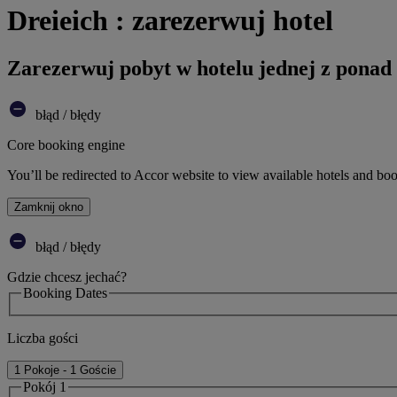
Dreieich : zarezerwuj hotel
Zarezerwuj pobyt w hotelu jednej z ponad
błąd / błędy
Core booking engine
You’ll be redirected to Accor website to view available hotels and bo
Zamknij okno
błąd / błędy
Gdzie chcesz jechać?
Booking Dates
Liczba gości
1 Pokoje - 1 Goście
Pokój 1