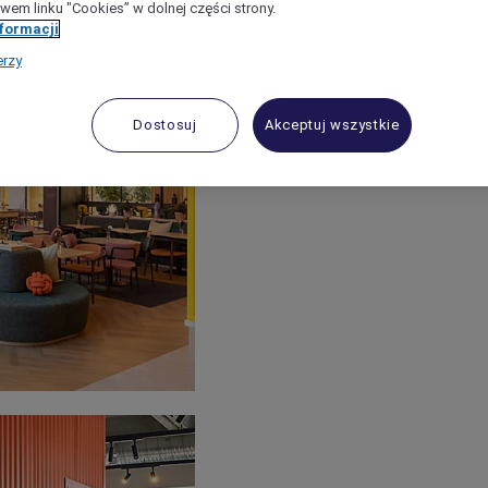
wem linku "Cookies” w dolnej części strony.
nformacji
erzy
Dostosuj
Akceptuj wszystkie