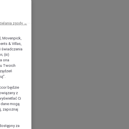
zielania zgody →
el, Movenpick,
nts & Villas,
 i świadczenia
 (iii)
ła ona
ilu Twoich
rządzeń
uj”.
ccor będzie
powiązany z
yświetlać Ci
e dane mogą
j, zapoznaj
dostępny za