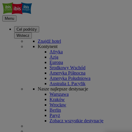
Menu
Cel podróży
Wstecz
Znajdź hotel
Kontynent
Afryka
Azja
Europa
Środkowy Wschód
Ameryka Północna
Ameryka Południowa
Australia L Pacyfik
Nasze najlepsze destynacje
Warszawa
Kraków
Wrocław
Berlin
Paryż
Zobacz wszystkie destynacje