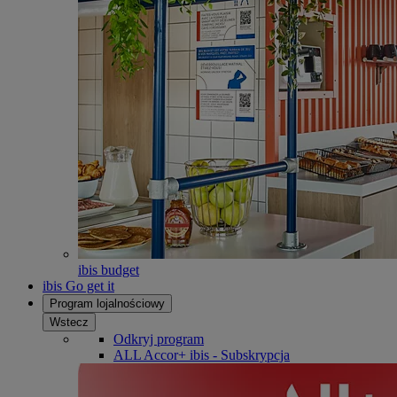
ibis budget
ibis Go get it
Program lojalnościowy
Wstecz
Odkryj program
ALL Accor+ ibis - Subskrypcja