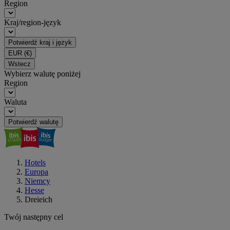
Region
Kraj/region-język
Potwierdź kraj i język
EUR
(€)
Wstecz
Wybierz walutę poniżej
Region
Waluta
Potwierdź walutę
Hotels
Europa
Niemcy
Hesse
Dreieich
Twój następny cel