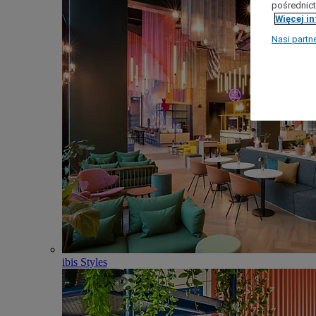
pośrednict
Więcej i
Nasi partn
ibis Styles