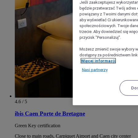
Jeśli zaakceptujesz wykorzystan
będzie przetwarzać Twój adres e-
powiązany z Twoimi danymi doty
aby wyświetlać Ci ukierunkowane
społecznościowych. Twoje dane
trzecie. Aby dowiedzieć się więc
przycisk "Personalizuj”.
Możesz zmienić swoje wybory w 
dostępny za pośrednictwem linku
Więcej informacji
Nasi partnerzy
Do
4.6 / 5
ibis Caen Porte de Bretagne
Green Key certification
Close to main roads, Carpiquet Airport and Caen city center