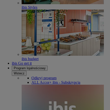
ibis Styles
ibis budget
ibis Go get it
Program lojalnościowy
Wstecz
Odkryj program
ALL Accor+ ibis - Subskrypcja