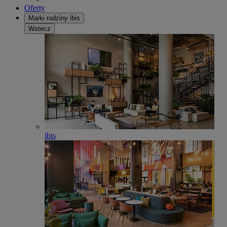
Oferty
Marki rodziny ibis
Wstecz
ibis