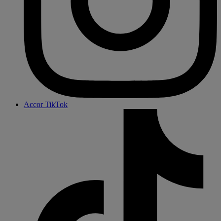
Accor TikTok