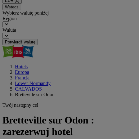
EUR
(€)
Wstecz
Wybierz walutę poniżej
Region
Waluta
Potwierdź walutę
Hotels
Europa
Francja
Lower-Normandy
CALVADOS
Bretteville sur Odon
Twój następny cel
Bretteville sur Odon :
zarezerwuj hotel