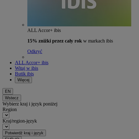
ALL Accor+ ibis
15% zniżki przez cały rok
w markach ibis
Odkryć
ALL Accor+ ibis
Witaj w ibis
Butik ibis
Więcej
EN
Wstecz
Wybierz kraj i język poniżej
Region
Kraj/region-język
Potwierdź kraj i język