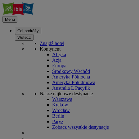
Menu
Cel podróży
Wstecz
Znajdź hotel
Kontynent
Afryka
Azja
Europa
Środkowy Wschód
Ameryka Północna
Ameryka Południowa
Australia L Pacyfik
Nasze najlepsze destynacje
Warszawa
Kraków
Wrocław
Berlin
Paryż
Zobacz wszystkie destynacje