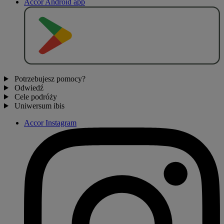
Accor Android app
P
O
B
I
E
R
Z Z
Potrzebujesz pomocy?
Odwiedź
Cele podróży
Uniwersum ibis
Accor Instagram