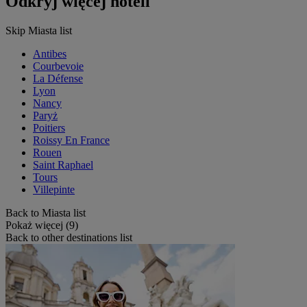
Odkryj więcej hoteli
Skip Miasta list
Antibes
Courbevoie
La Défense
Lyon
Nancy
Paryż
Poitiers
Roissy En France
Rouen
Saint Raphael
Tours
Villepinte
Back to Miasta list
Pokaż więcej (9)
Back to other destinations list