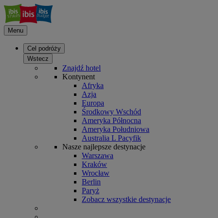
Menu
Cel podróży
Wstecz
Znajdź hotel
Kontynent
Afryka
Azja
Europa
Środkowy Wschód
Ameryka Północna
Ameryka Południowa
Australia L Pacyfik
Nasze najlepsze destynacje
Warszawa
Kraków
Wrocław
Berlin
Paryż
Zobacz wszystkie destynacje