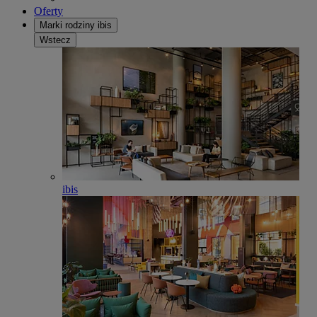
Oferty
Marki rodziny ibis
Wstecz
ibis