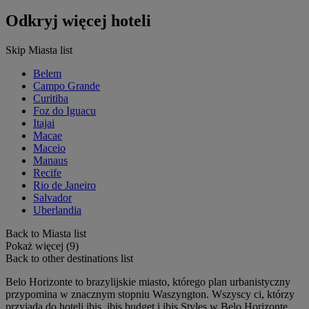
Odkryj więcej hoteli
Skip Miasta list
Belem
Campo Grande
Curitiba
Foz do Iguacu
Itajai
Macae
Maceio
Manaus
Recife
Rio de Janeiro
Salvador
Uberlandia
Back to Miasta list
Pokaż więcej (9)
Back to other destinations list
Belo Horizonte to brazylijskie miasto, którego plan urbanistyczny
przypomina w znacznym stopniu Waszyngton. Wszyscy ci, którzy
przyjadą do hoteli ibis, ibis budget i ibis Styles w Belo Horizonte,