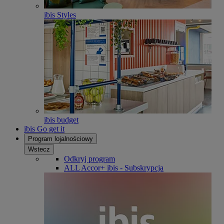
ibis Styles
ibis budget
ibis Go get it
Program lojalnościowy
Wstecz
Odkryj program
ALL Accor+ ibis - Subskrypcja