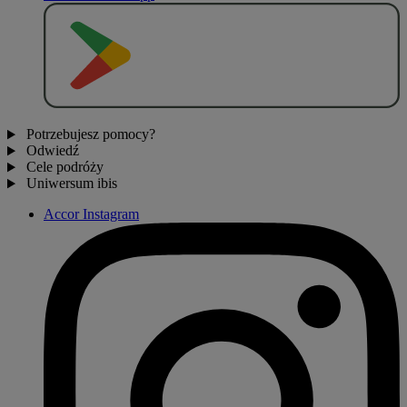
P
O
B
I
E
R
Z Z
Potrzebujesz pomocy?
Odwiedź
Cele podróży
Uniwersum ibis
Accor Instagram