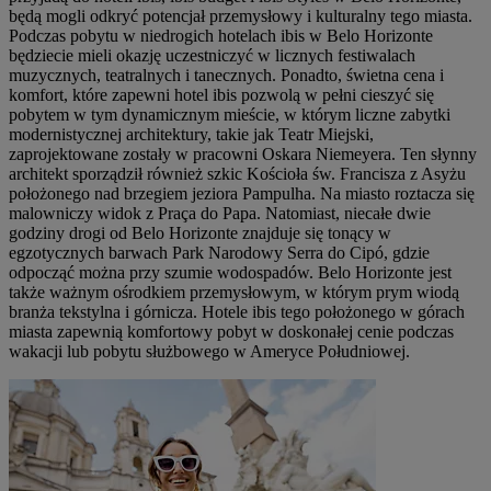
będą mogli odkryć potencjał przemysłowy i kulturalny tego miasta.
Podczas pobytu w niedrogich hotelach ibis w Belo Horizonte
będziecie mieli okazję uczestniczyć w licznych festiwalach
muzycznych, teatralnych i tanecznych. Ponadto, świetna cena i
komfort, które zapewni hotel ibis pozwolą w pełni cieszyć się
pobytem w tym dynamicznym mieście, w którym liczne zabytki
modernistycznej architektury, takie jak Teatr Miejski,
zaprojektowane zostały w pracowni Oskara Niemeyera. Ten słynny
architekt sporządził również szkic Kościoła św. Francisza z Asyżu
położonego nad brzegiem jeziora Pampulha. Na miasto roztacza się
malowniczy widok z Praça do Papa. Natomiast, niecałe dwie
godziny drogi od Belo Horizonte znajduje się tonący w
egzotycznych barwach Park Narodowy Serra do Cipó, gdzie
odpocząć można przy szumie wodospadów. Belo Horizonte jest
także ważnym ośrodkiem przemysłowym, w którym prym wiodą
branża tekstylna i górnicza. Hotele ibis tego położonego w górach
miasta zapewnią komfortowy pobyt w doskonałej cenie podczas
wakacji lub pobytu służbowego w Ameryce Południowej.