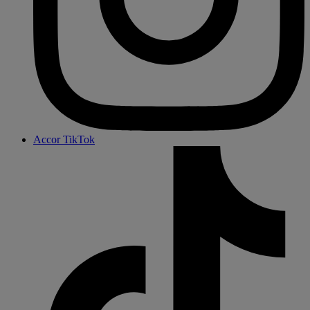
Accor TikTok