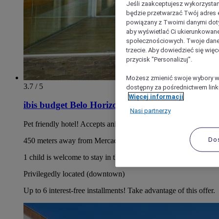
Jeśli zaakceptujesz wykorzystan
będzie przetwarzać Twój adres e-
powiązany z Twoimi danymi doty
aby wyświetlać Ci ukierunkowane
społecznościowych. Twoje dane
trzecie. Aby dowiedzieć się więc
przycisk "Personalizuj”.
Możesz zmienić swoje wybory w 
3.7 / 5
dostępny za pośrednictwem linku
Więcej informacji
ibis budget Belo Horizonte Minascentro
Nasi partnerzy
Pet friendly hotel! Accepts animals (dogs or cats) up to 15kg.
Do
450 meters away from Mercado Central and Mercado Novo
1 child is welcome to stay in the same room as parents
Privilegedly located (downtown)
Up to 6 interest-free installments! Take advantage of this offer.