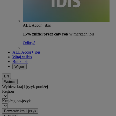
ALL Accor+ ibis
15% zniżki przez cały rok
w markach ibis
Odkryć
ALL Accor+ ibis
Witaj w ibis
Butik ibis
Więcej
EN
Wstecz
Wybierz kraj i język poniżej
Region
Kraj/region-język
Potwierdź kraj i język