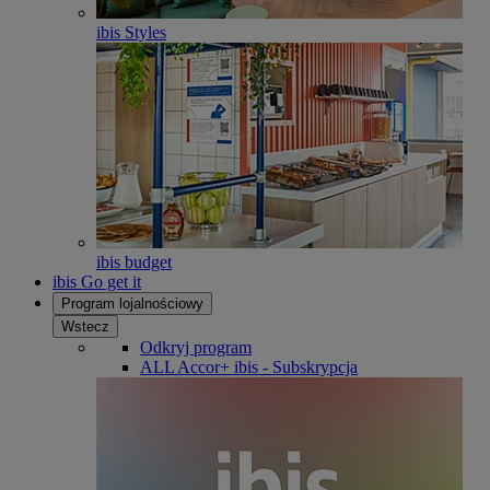
ibis Styles
ibis budget
ibis Go get it
Program lojalnościowy
Wstecz
Odkryj program
ALL Accor+ ibis - Subskrypcja