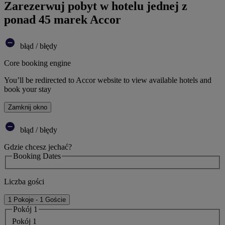
Zarezerwuj pobyt w hotelu jednej z
ponad 45 marek Accor
błąd / błędy
Core booking engine
You’ll be redirected to Accor website to view available hotels and
book your stay
Zamknij okno
błąd / błędy
Gdzie chcesz jechać?
Booking Dates
Liczba gości
1 Pokoje - 1 Goście
Pokój 1
Pokój 1