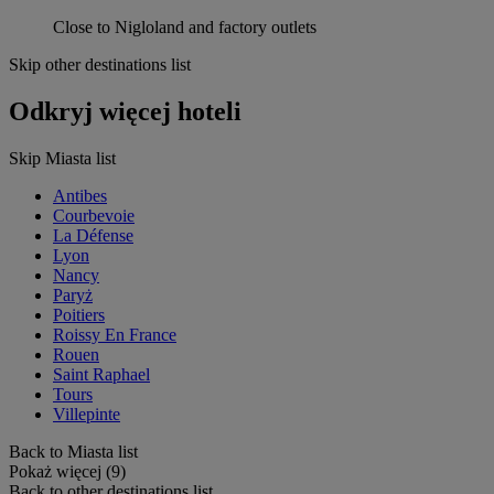
Close to Nigloland and factory outlets
Skip other destinations list
Odkryj więcej hoteli
Skip Miasta list
Antibes
Courbevoie
La Défense
Lyon
Nancy
Paryż
Poitiers
Roissy En France
Rouen
Saint Raphael
Tours
Villepinte
Back to Miasta list
Pokaż więcej (9)
Back to other destinations list