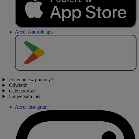
Accor Android app
P
O
B
I
E
R
Z Z
Potrzebujesz pomocy?
Odwiedź
Cele podróży
Uniwersum ibis
Accor Instagram