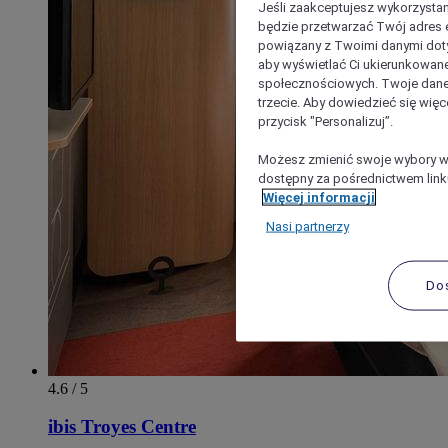
Jeśli zaakceptujesz wykorzystan
będzie przetwarzać Twój adres e-
powiązany z Twoimi danymi doty
aby wyświetlać Ci ukierunkowane
społecznościowych. Twoje dane
trzecie. Aby dowiedzieć się więc
przycisk "Personalizuj”.
Możesz zmienić swoje wybory w 
dostępny za pośrednictwem linku
Więcej informacji
Nasi partnerzy
Do
4.6 / 5
ibis Troyes Centre