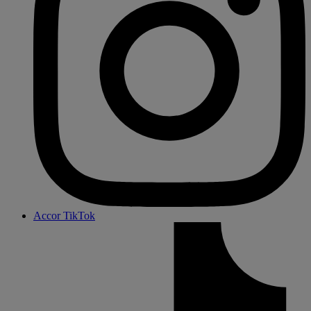
Accor TikTok