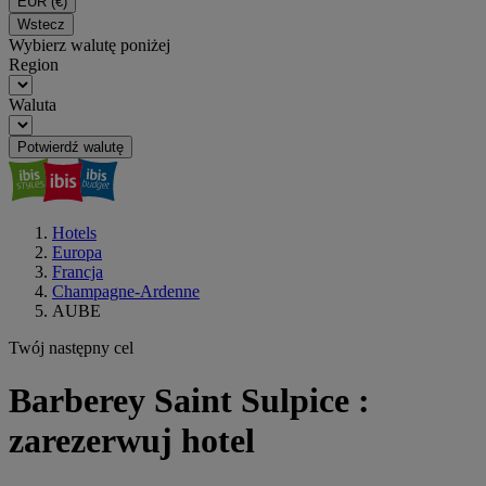
EUR
(€)
Wstecz
Wybierz walutę poniżej
Region
Waluta
Potwierdź walutę
Hotels
Europa
Francja
Champagne-Ardenne
AUBE
Twój następny cel
Barberey Saint Sulpice :
zarezerwuj hotel