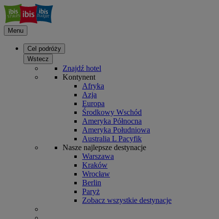
Menu
Cel podróży
Wstecz
Znajdź hotel
Kontynent
Afryka
Azja
Europa
Środkowy Wschód
Ameryka Północna
Ameryka Południowa
Australia L Pacyfik
Nasze najlepsze destynacje
Warszawa
Kraków
Wrocław
Berlin
Paryż
Zobacz wszystkie destynacje