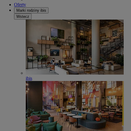
Oferty
Marki rodziny ibis
Wstecz
ibis