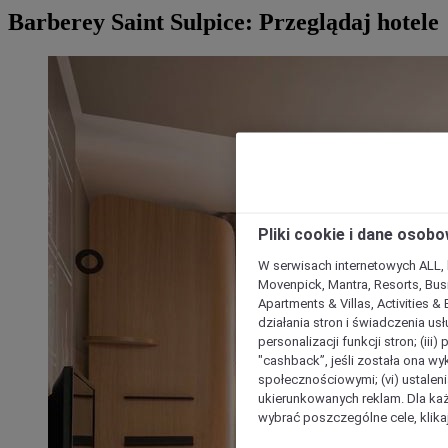
Barberey Saint Sulpice: Przeglądaj hotele
Pliki cookie i dane osob
W serwisach internetowych ALL, ho
Movenpick, Mantra, Resorts, Busi
Apartments & Villas, Activities &
działania stron i świadczenia usł
personalizacji funkcji stron; (iii
"cashback”, jeśli została ona wyk
społecznościowymi; (vi) ustalen
ukierunkowanych reklam. Dla ka
wybrać poszczególne cele, klikaj