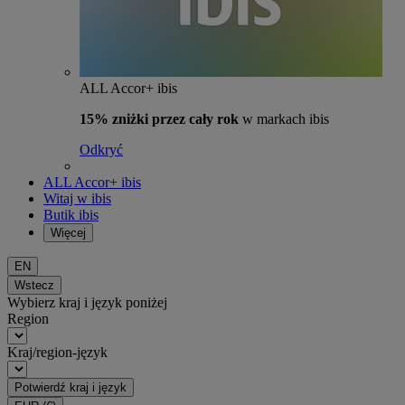
ALL Accor+ ibis
15% zniżki przez cały rok
w markach ibis
Odkryć
ALL Accor+ ibis
Witaj w ibis
Butik ibis
Więcej
EN
Wstecz
Wybierz kraj i język poniżej
Region
Kraj/region-język
Potwierdź kraj i język