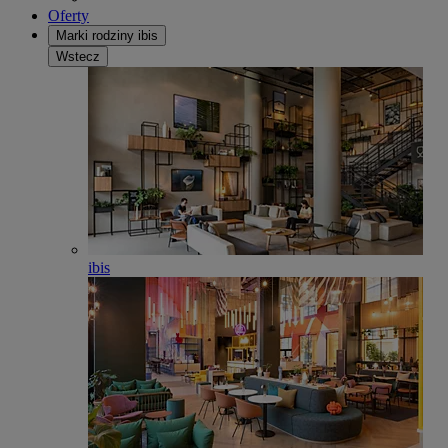
Oferty
Marki rodziny ibis
Wstecz
ibis