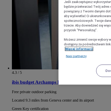
Jeśli zaakceptujesz wykorzystan
będzie przetwarzać Twój adres e-
powiązany z Twoimi danymi doty
aby wyświetlać Ci ukierunkowane
społecznościowych. Twoje dane
trzecie. Aby dowiedzieć się więc
przycisk "Personalizuj”.
Możesz zmienić swoje wybory w 
dostępny za pośrednictwem linku
Więcej informacji
Nasi partnerzy
Do
4.3 / 5
ibis budget Archamps Porte de Genève
Free private outdoor parking
Located 9.3 miles from Geneva center and its airport
Green Key certification