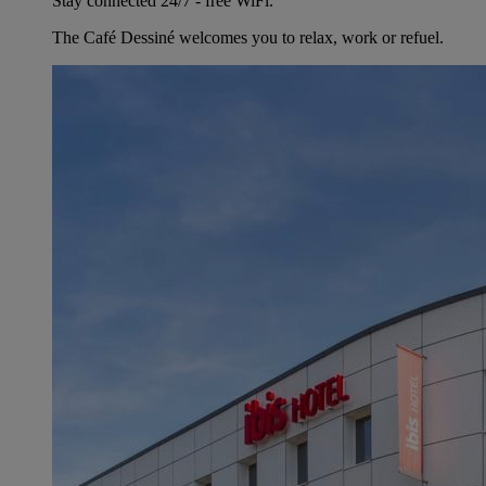
Stay connected 24/7 - free WiFi.
The Café Dessiné welcomes you to relax, work or refuel.