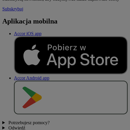
Subskrybuj
Aplikacja mobilna
Accor iOS app
Accor Android app
P
O
B
I
E
R
Z Z
Potrzebujesz pomocy?
Odwiedź