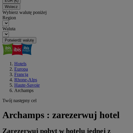
EUR
(€)
Wstecz
Wybierz walutę poniżej
Region
Waluta
Potwierdź walutę
Hotels
Europa
Francja
Rhone-Alps
Haute-Savoie
Archamps
Twój następny cel
Archamps : zarezerwuj hotel
Zarezerwuj pobyt w hotelu jednej z