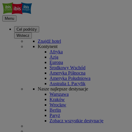
Menu
Cel podróży
Wstecz
Znajdź hotel
Kontynent
Afryka
Azja
Europa
Środkowy Wschód
Ameryka Północna
Ameryka Południowa
Australia L Pacyfik
Nasze najlepsze destynacje
Warszawa
Kraków
Wrocław
Berlin
Paryż
Zobacz wszystkie destynacje