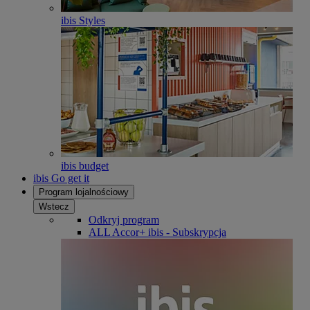
ibis Styles
ibis budget
ibis Go get it
Program lojalnościowy
Wstecz
Odkryj program
ALL Accor+ ibis - Subskrypcja