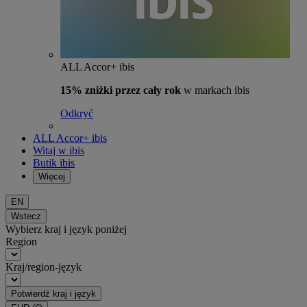
ALL Accor+ ibis
15% zniżki przez cały rok
w markach ibis
Odkryć
ALL Accor+ ibis
Witaj w ibis
Butik ibis
Więcej
EN
Wstecz
Wybierz kraj i język poniżej
Region
Kraj/region-język
Potwierdź kraj i język