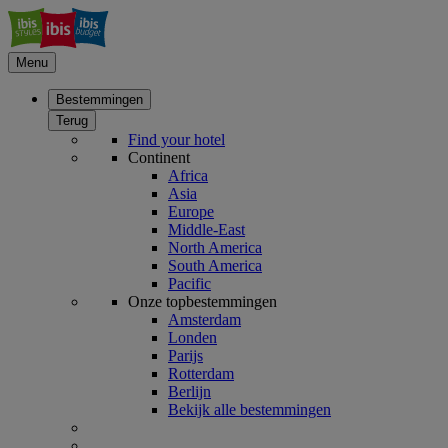
Menu
Bestemmingen
Terug
Find your hotel
Continent
Africa
Asia
Europe
Middle-East
North America
South America
Pacific
Onze topbestemmingen
Amsterdam
Londen
Parijs
Rotterdam
Berlijn
Bekijk alle bestemmingen