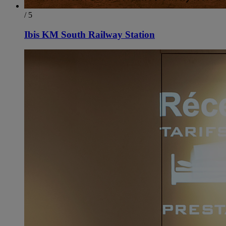
/ 5
Ibis KM South Railway Station