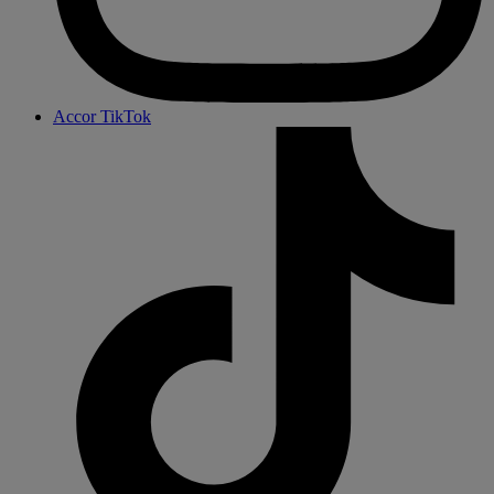
Accor TikTok