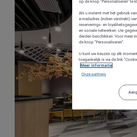
op de knop "Personaliseren" te k
Als u instemt met het gebruik va
e-mailadres (indien verstrekt) v
reserverings- en loyaliteitsgege
en sociale netwerken. Uw gegev
derden beschikken. Voor meer inf
de knop "Personaliseren".
U kunt uw keuzes op elk moment 
toegankelijk is via de link "Cook
Meer informatie
Onze partners
Aan