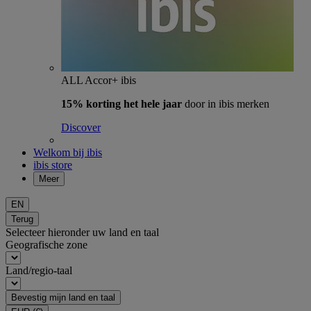
ALL Accor+ ibis
15% korting het hele jaar
door in ibis merken
Discover
Welkom bij ibis
ibis store
Meer
EN
Terug
Selecteer hieronder uw land en taal
Geografische zone
Land/regio-taal
Bevestig mijn land en taal