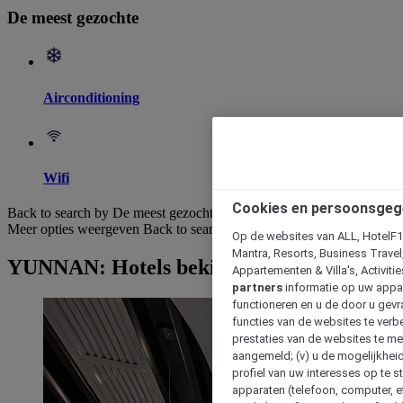
De meest gezochte
Airconditioning
Wifi
Cookies en persoonsgeg
Back to search by De meest gezochte
Meer opties weergeven
Back to search by categories
Op de websites van ALL, HotelF1, 
Mantra, Resorts, Business Travel
YUNNAN: Hotels bekijken
Appartementen & Villa's, Activiti
partners
informatie op uw appara
functioneren en u de door u gevra
functies van de websites te verbe
prestaties van de websites te met
aangemeld; (v) u de mogelijkheid
profiel van uw interesses op te s
apparaten (telefoon, computer, e