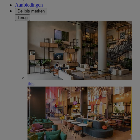
Aanbiedingen
De ibis merken
Terug
ibis