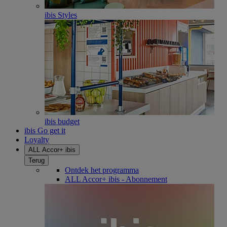
ibis Styles
ibis budget
ibis Go get it
Loyalty
ALL Accor+ ibis
Terug
Ontdek het programma
ALL Accor+ ibis - Abonnement