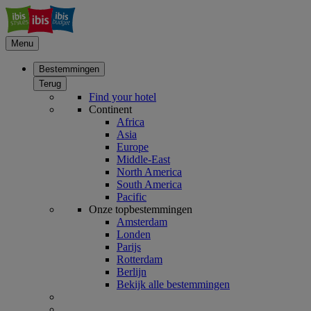
Menu
Bestemmingen
Terug
Find your hotel
Continent
Africa
Asia
Europe
Middle-East
North America
South America
Pacific
Onze topbestemmingen
Amsterdam
Londen
Parijs
Rotterdam
Berlijn
Bekijk alle bestemmingen