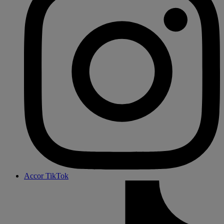
Accor TikTok