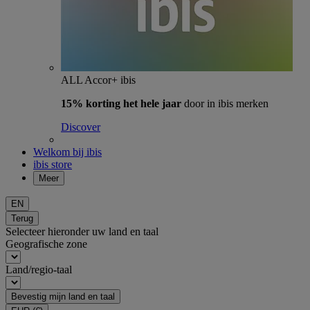
ALL Accor+ ibis
15% korting het hele jaar
door in ibis merken
Discover
Welkom bij ibis
ibis store
Meer
EN
Terug
Selecteer hieronder uw land en taal
Geografische zone
Land/regio-taal
Bevestig mijn land en taal