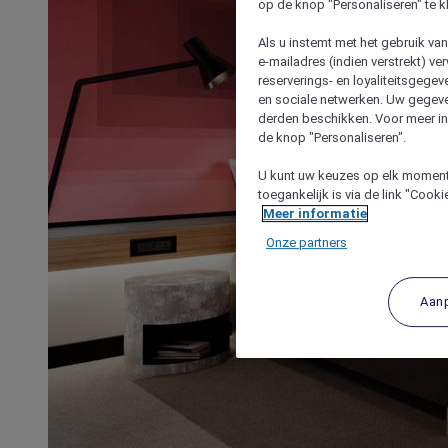
op de knop "Personaliseren" te k
Als u instemt met het gebruik va
e-mailadres (indien verstrekt) v
reserverings- en loyaliteitsgege
en sociale netwerken. Uw gegev
derden beschikken. Voor meer inf
de knop "Personaliseren".
U kunt uw keuzes op elk moment 
toegankelijk is via de link "Cook
Meer informatie
Onze partners
Aan