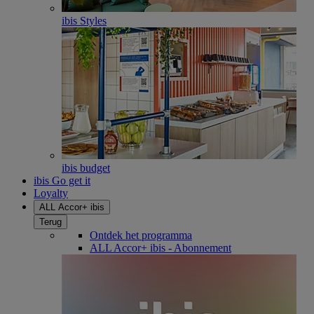
ibis Styles
ibis budget
ibis Go get it
Loyalty
ALL Accor+ ibis
Terug
Ontdek het programma
ALL Accor+ ibis - Abonnement