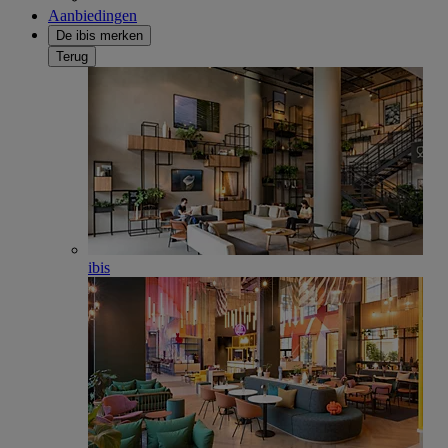
Aanbiedingen
De ibis merken
Terug
ibis