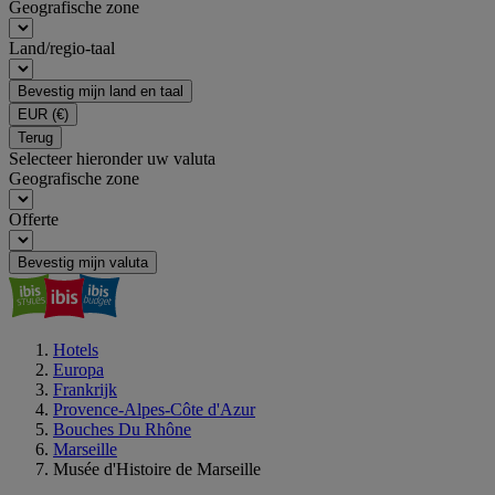
Geografische zone
Land/regio-taal
Bevestig mijn land en taal
EUR
(€)
Terug
Selecteer hieronder uw valuta
Geografische zone
Offerte
Bevestig mijn valuta
Hotels
Europa
Frankrijk
Provence-Alpes-Côte d'Azur
Bouches Du Rhône
Marseille
Musée d'Histoire de Marseille