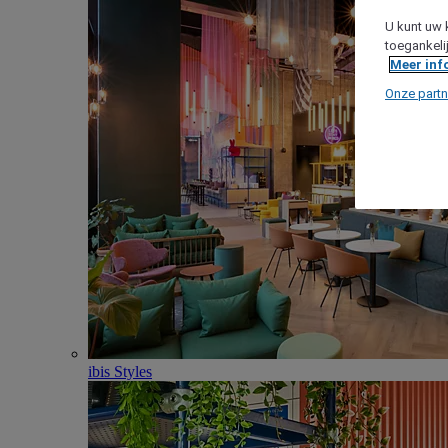
U kunt uw 
toegankeli
Meer inf
Onze partn
ibis Styles