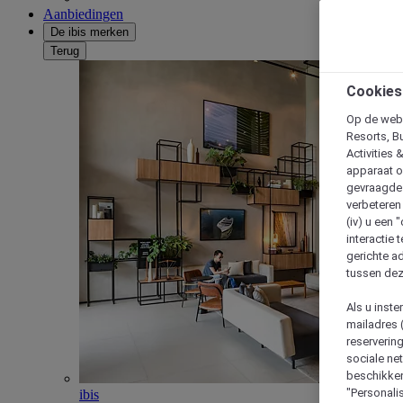
Aanbiedingen
De ibis merken
Terug
Cookies
Op de webs
Resorts, B
Activities 
apparaat o
gevraagde d
verbeteren 
(iv) u een
interactie 
gerichte ad
tussen dez
Als u inst
mailadres 
reserverin
sociale n
beschikken
"Personalis
ibis