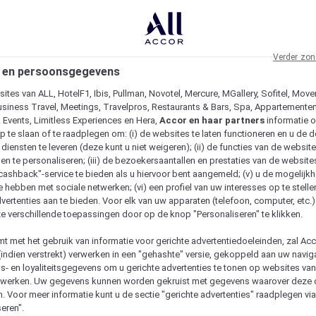
Verder zon
 en persoonsgegevens
ites van ALL, HotelF1, Ibis, Pullman, Novotel, Mercure, MGallery, Sofitel, Move
usiness Travel, Meetings, Travelpros, Restaurants & Bars, Spa, Appartementen 
& Events, Limitless Experiences en Hera,
Accor en haar partners
informatie 
p te slaan of te raadplegen om: (i) de websites te laten functioneren en u de d
iensten te leveren (deze kunt u niet weigeren); (ii) de functies van de website
en te personaliseren; (iii) de bezoekersaantallen en prestaties van de website
 "cashback"-service te bieden als u hiervoor bent aangemeld; (v) u de mogelijk
te hebben met sociale netwerken; (vi) een profiel van uw interesses op te stell
vertenties aan te bieden. Voor elk van uw apparaten (telefoon, computer, etc.)
e verschillende toepassingen door op de knop "Personaliseren" te klikken.
emt met het gebruik van informatie voor gerichte advertentiedoeleinden, zal Ac
(indien verstrekt) verwerken in een "gehashte" versie, gekoppeld aan uw naviga
gs- en loyaliteitsgegevens om u gerichte advertenties te tonen op websites va
etwerken. Uw gegevens kunnen worden gekruist met gegevens waarover deze
. Voor meer informatie kunt u de sectie "gerichte advertenties" raadplegen vi
eren".