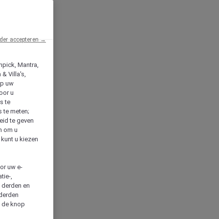
der accepteren →
npick, Mantra,
& Villa's,
op uw
oor u
s te
s te meten;
heid te geven
en om u
 kunt u kiezen
cor uw e-
tie-,
n derden en
 derden
a de knop