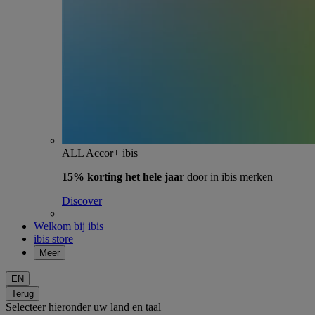
ALL Accor+ ibis
15% korting het hele jaar
door in ibis merken
Discover
Welkom bij ibis
ibis store
Meer
EN
Terug
Selecteer hieronder uw land en taal