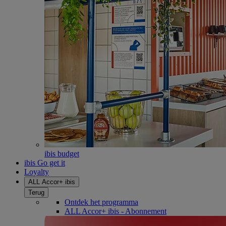
ibis budget
ibis Go get it
Loyalty
ALL Accor+ ibis
Terug
Ontdek het programma
ALL Accor+ ibis - Abonnement