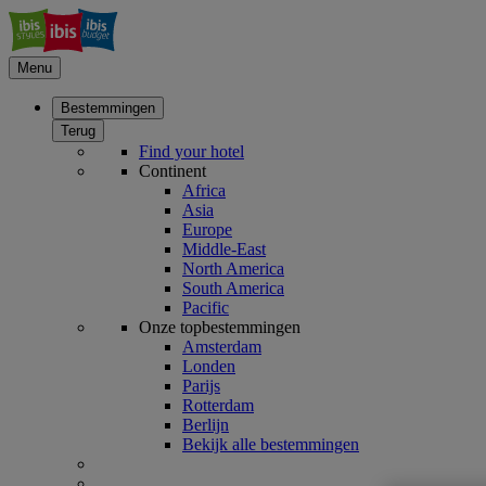
Menu
Bestemmingen
Terug
Find your hotel
Continent
Africa
Asia
Europe
Middle-East
North America
South America
Pacific
Onze topbestemmingen
Amsterdam
Londen
Parijs
Rotterdam
Berlijn
Bekijk alle bestemmingen