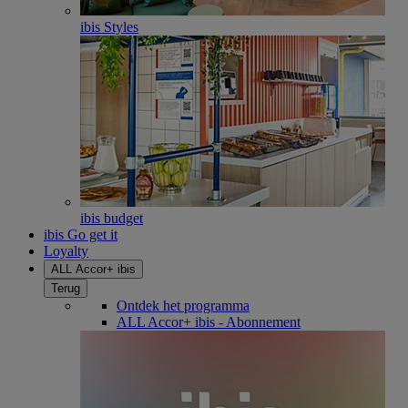
ibis Styles
ibis budget
ibis Go get it
Loyalty
ALL Accor+ ibis
Terug
Ontdek het programma
ALL Accor+ ibis - Abonnement