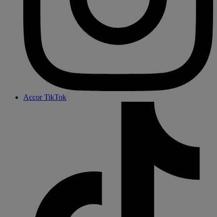
Accor TikTok