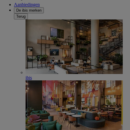
Aanbiedingen
De ibis merken
Terug
ibis