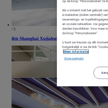
op de knop "Personaliseren" te k
Als u instemt met het gebruik va
e-mailadres (indien verstrekt) v
reserverings- en loyaliteitsgege
en sociale netwerken. Uw gegev
derden beschikken. Voor meer inf
/ 5
de knop "Personaliseren".
ibis Shanghai Xujiahui
U kunt uw keuzes op elk moment 
toegankelijk is via de link "Cook
Meer informatie
Onze partners
Aan