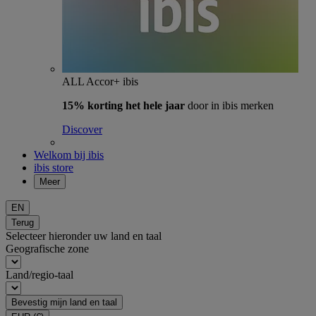
ALL Accor+ ibis
15% korting het hele jaar
door in ibis merken
Discover
Welkom bij ibis
ibis store
Meer
EN
Terug
Selecteer hieronder uw land en taal
Geografische zone
Land/regio-taal
Bevestig mijn land en taal