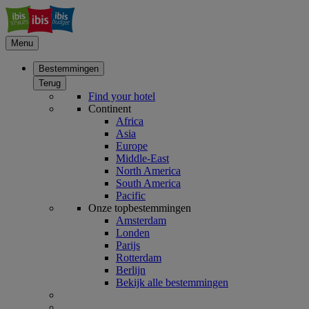
Menu
Bestemmingen
Terug
Find your hotel
Continent
Africa
Asia
Europe
Middle-East
North America
South America
Pacific
Onze topbestemmingen
Amsterdam
Londen
Parijs
Rotterdam
Berlijn
Bekijk alle bestemmingen