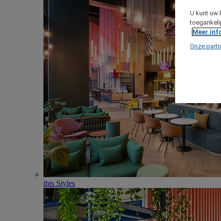
U kunt uw 
toegankeli
Meer inf
Onze partn
ibis Styles