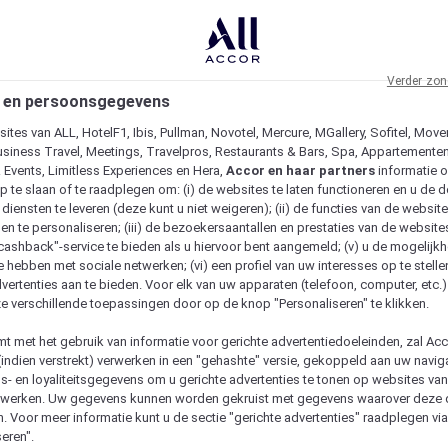
Verder zon
 en persoonsgegevens
ites van ALL, HotelF1, Ibis, Pullman, Novotel, Mercure, MGallery, Sofitel, Move
usiness Travel, Meetings, Travelpros, Restaurants & Bars, Spa, Appartementen 
& Events, Limitless Experiences en Hera,
Accor en haar partners
informatie 
p te slaan of te raadplegen om: (i) de websites te laten functioneren en u de d
iensten te leveren (deze kunt u niet weigeren); (ii) de functies van de website
en te personaliseren; (iii) de bezoekersaantallen en prestaties van de website
 "cashback"-service te bieden als u hiervoor bent aangemeld; (v) u de mogelijk
te hebben met sociale netwerken; (vi) een profiel van uw interesses op te stell
vertenties aan te bieden. Voor elk van uw apparaten (telefoon, computer, etc.)
e verschillende toepassingen door op de knop "Personaliseren" te klikken.
emt met het gebruik van informatie voor gerichte advertentiedoeleinden, zal Ac
(indien verstrekt) verwerken in een "gehashte" versie, gekoppeld aan uw naviga
gs- en loyaliteitsgegevens om u gerichte advertenties te tonen op websites va
etwerken. Uw gegevens kunnen worden gekruist met gegevens waarover deze
. Voor meer informatie kunt u de sectie "gerichte advertenties" raadplegen vi
eren".