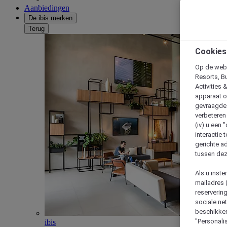
Aanbiedingen
De ibis merken
Terug
Cookies
Op de webs
Resorts, B
Activities 
apparaat o
gevraagde d
verbeteren 
(iv) u een
interactie 
gerichte ad
tussen dez
Als u inst
mailadres 
reserverin
sociale n
beschikken
"Personalis
ibis