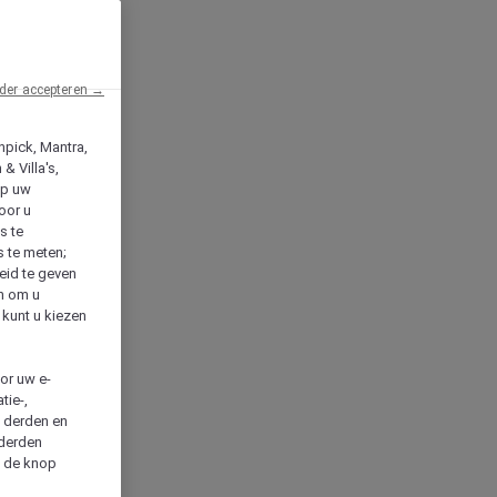
der accepteren →
npick, Mantra,
& Villa's,
op uw
oor u
s te
s te meten;
heid te geven
en om u
 kunt u kiezen
cor uw e-
tie-,
n derden en
 derden
a de knop