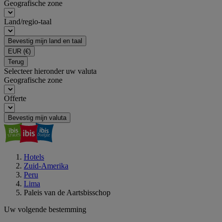
Geografische zone
Land/regio-taal
Bevestig mijn land en taal
EUR
(€)
Terug
Selecteer hieronder uw valuta
Geografische zone
Offerte
Bevestig mijn valuta
Hotels
Zuid-Amerika
Peru
Lima
Paleis van de Aartsbisschop
Uw volgende bestemming