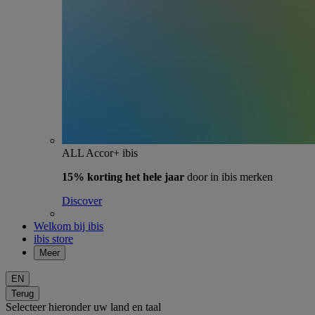
ALL Accor+ ibis
15% korting het hele jaar
door in ibis merken
Discover
Welkom bij ibis
ibis store
Meer
EN
Terug
Selecteer hieronder uw land en taal