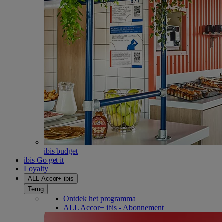
ibis budget
ibis Go get it
Loyalty
ALL Accor+ ibis
Terug
Ontdek het programma
ALL Accor+ ibis - Abonnement