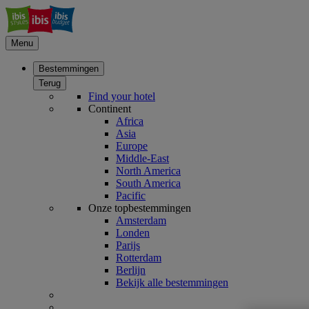
Menu
Bestemmingen
Terug
Find your hotel
Continent
Africa
Asia
Europe
Middle-East
North America
South America
Pacific
Onze topbestemmingen
Amsterdam
Londen
Parijs
Rotterdam
Berlijn
Bekijk alle bestemmingen