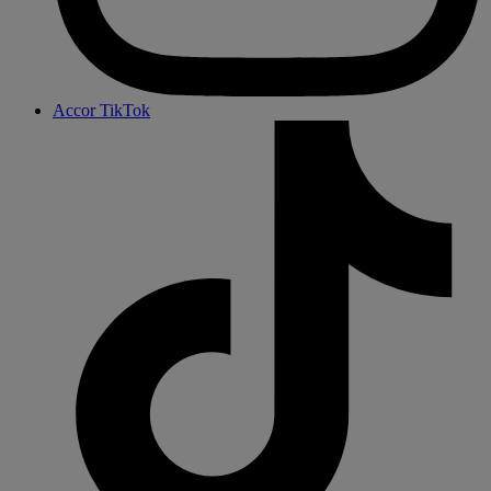
Accor TikTok