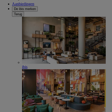
Aanbiedingen
De ibis merken
Terug
ibis