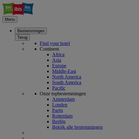
Menu
Bestemmingen
Terug
Find your hotel
Continent
Africa
Asia
Europe
Middle-East
North America
South America
Pacific
Onze topbestemmingen
Amsterdam
Londen
Parijs
Rotterdam
Berlijn
Bekijk alle bestemmingen