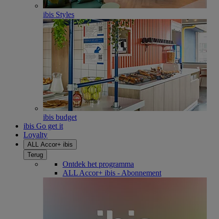
ibis Styles
ibis budget
ibis Go get it
Loyalty
ALL Accor+ ibis
Terug
Ontdek het programma
ALL Accor+ ibis - Abonnement