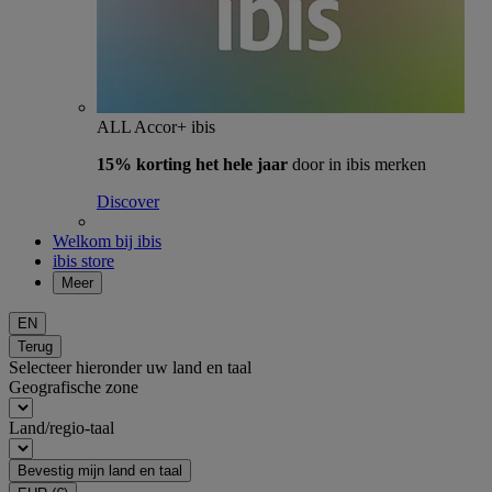
ALL Accor+ ibis
15% korting het hele jaar
door in ibis merken
Discover
Welkom bij ibis
ibis store
Meer
EN
Terug
Selecteer hieronder uw land en taal
Geografische zone
Land/regio-taal
Bevestig mijn land en taal