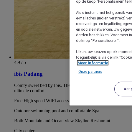
op de knop "Personaliseren" te k
Als u instemt met het gebruik va
e-mailadres (indien verstrekt) v
reserverings- en loyaliteitsgege
en sociale netwerken. Uw gegev
derden beschikken. Voor meer inf
de knop "Personaliseren".
U kunt uw keuzes op elk moment 
toegankelijk is via de link "Cook
4.9 / 5
Meer informatie
Onze partners
ibis Padang
Comfy sweet bed by Ibis, The innovative bedding to ensure
Aan
ultimate comfort
Free High speed WIFI access in all areas
Outdoor swimming pool and comfortable Spa
Both Mountain and Ocean view Skyline Restaurant
City center