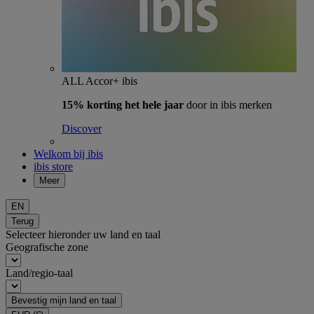
ALL Accor+ ibis
15% korting het hele jaar
door in ibis merken
Discover
Welkom bij ibis
ibis store
Meer
EN
Terug
Selecteer hieronder uw land en taal
Geografische zone
Land/regio-taal
Bevestig mijn land en taal