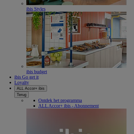
ibis Styles
ibis budget
ibis Go get it
Loyalty
ALL Accor+ ibis
Terug
Ontdek het programma
ALL Accor+ ibis - Abonnement