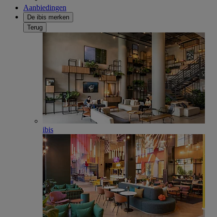
Aanbiedingen
De ibis merken
Terug
ibis