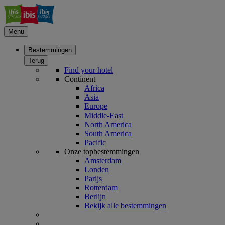
Menu
Bestemmingen
Terug
Find your hotel
Continent
Africa
Asia
Europe
Middle-East
North America
South America
Pacific
Onze topbestemmingen
Amsterdam
Londen
Parijs
Rotterdam
Berlijn
Bekijk alle bestemmingen