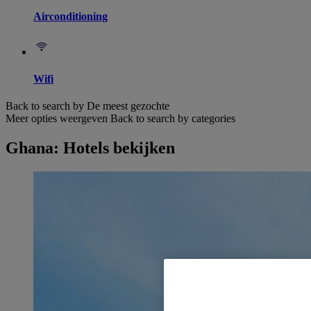
Airconditioning
Wifi
Back to search by De meest gezochte
Meer opties weergeven
Back to search by categories
Ghana: Hotels bekijken