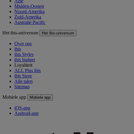
Azië
Midden-Oosten
Noord-Amerika
Zuid-Amerika
Australië Pacific
Het ibis-universum
Het ibis-universum
Over ons
ibis
ibis Styles
ibis budget
Loyaliteit
ALL Plus ibis
ibis Store
Alle talen
Sitemap
Mobiele app
Mobiele app
iOS-app
Android-app