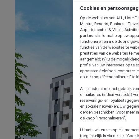
Cookies en persoonsgeg
Op de websites van ALL, HotelF1, 
Mantra, Resorts, Business Travel
Appartementen & Villa's, Activiti
partners
informatie op uw appara
functioneren en u de door u gevra
functies van de websites te verbe
prestaties van de websites te met
aangemeld; (v) u de mogelijkheid
profiel van uw interesses op te s
apparaten (telefoon, computer, e
op de knop "Personaliseren" te k
Als u instemt met het gebruik va
e-mailadres (indien verstrekt) v
reserverings- en loyaliteitsgege
en sociale netwerken. Uw gegev
derden beschikken. Voor meer inf
de knop "Personaliseren".
U kunt uw keuzes op elk moment 
toegankelijk is via de link "Cook