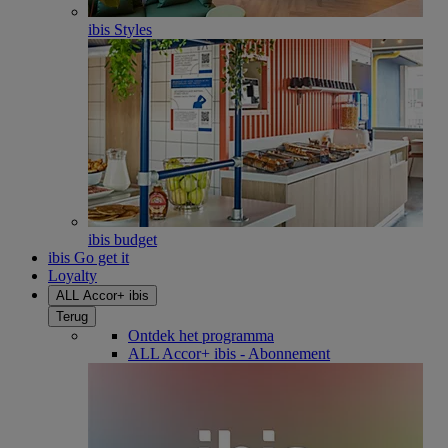
ibis Styles
ibis budget
ibis Go get it
Loyalty
ALL Accor+ ibis
Terug
Ontdek het programma
ALL Accor+ ibis - Abonnement