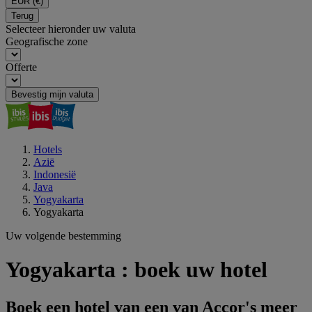
EUR
(€)
Terug
Selecteer hieronder uw valuta
Geografische zone
Offerte
Bevestig mijn valuta
Hotels
Azië
Indonesië
Java
Yogyakarta
Yogyakarta
Uw volgende bestemming
Yogyakarta : boek uw hotel
Boek een hotel van een van Accor's meer