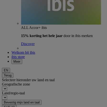
ALL Accor+ ibis
15% korting het hele jaar
door in ibis merken
Discover
Welkom bij ibis
ibis store
Meer
EN
Terug
Selecteer hieronder uw land en taal
Geografische zone
Land/regio-taal
Bevestig mijn land en taal