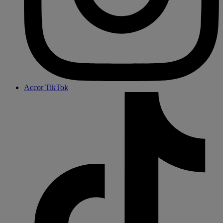
Accor TikTok