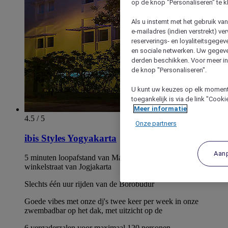
op de knop "Personaliseren" te k
Als u instemt met het gebruik va
e-mailadres (indien verstrekt) v
reserverings- en loyaliteitsgege
en sociale netwerken. Uw gegev
derden beschikken. Voor meer inf
de knop "Personaliseren".
U kunt uw keuzes op elk moment 
toegankelijk is via de link "Cook
Meer informatie
4.5 / 5
Onze partners
ibis Styles Yogyakarta
Aan
5 minuten loopafstand van Malioboro, de iconische
winkelstraat van Jogjakarta
Slechts één uur rijden van de Borobudur
Goede vibes met onze dj's twee keer per week in onze
zwembadbar op het dak, met uitzicht op de
6 vergaderzalen voor maximaal 120 personen