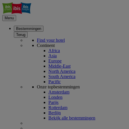
Menu
Bestemmingen
Terug
Find your hotel
Continent
Africa
Asia
Europe
Middle-East
North America
South America
Pacific
Onze topbestemmingen
Amsterdam
Londen
Parijs
Rotterdam
Berlijn
Bekijk alle bestemmingen