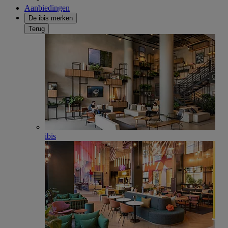
Aanbiedingen
De ibis merken
Terug
ibis