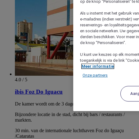
op de knop "Personaliseren" te k
Als u instemt met het gebruik va
e-mailadres (indien verstrekt) v
reserverings- en loyaliteitsgege
en sociale netwerken. Uw gegev
derden beschikken. Voor meer inf
de knop "Personaliseren".
U kunt uw keuzes op elk moment 
toegankelijk is via de link "Cook
Meer informatie
Onze partners
4.0 / 5
ibis Foz Do Iguacu
Aan
De kamer wordt om de 3 dagen gereinigd.
Bijzondere locatie in de stad, dicht bij bars / restaurants /
markten.
30 min. van de internationale luchthaven Foz do Iguaçu
/Cataratas