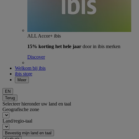
ALL Accor+ ibis
15% korting het hele jaar
door in ibis merken
Discover
Welkom bij ibis
ibis store
Meer
EN
Terug
Selecteer hieronder uw land en taal
Geografische zone
Land/regio-taal
Bevestig mijn land en taal