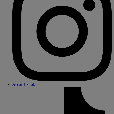
Accor TikTok