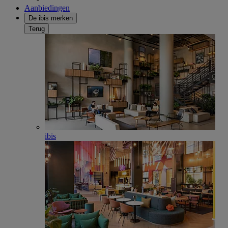
Aanbiedingen
De ibis merken
Terug
ibis