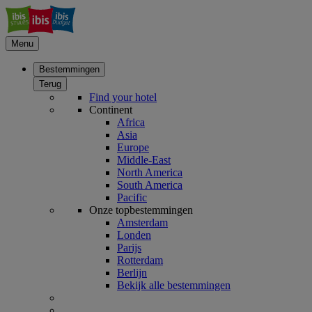
Menu
Bestemmingen
Terug
Find your hotel
Continent
Africa
Asia
Europe
Middle-East
North America
South America
Pacific
Onze topbestemmingen
Amsterdam
Londen
Parijs
Rotterdam
Berlijn
Bekijk alle bestemmingen