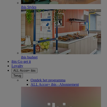
ibis Styles
ibis budget
ibis Go get it
Loyalty
ALL Accor+ ibis
Terug
Ontdek het programma
ALL Accor+ ibis - Abonnement