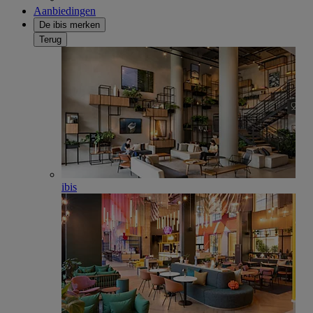
Aanbiedingen
De ibis merken
Terug
ibis