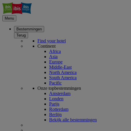
Menu
Bestemmingen
Terug
Find your hotel
Continent
Africa
Asia
Europe
Middle-East
North America
South America
Pacific
Onze topbestemmingen
Amsterdam
Londen
Parijs
Rotterdam
Berlijn
Bekijk alle bestemmingen