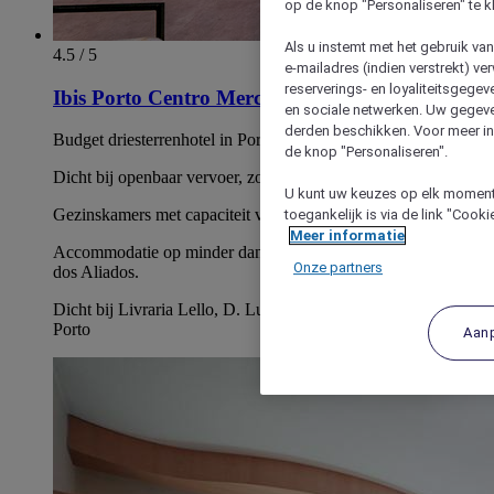
op de knop "Personaliseren" te k
Als u instemt met het gebruik va
4.5 / 5
e-mailadres (indien verstrekt) v
reserverings- en loyaliteitsgege
Ibis Porto Centro Mercado Do Bolhao.
en sociale netwerken. Uw gegev
derden beschikken. Voor meer inf
Budget driesterrenhotel in Porto met centrale locatie
de knop "Personaliseren".
Dicht bij openbaar vervoer, zoals bussen, metro's en treinen.
U kunt uw keuzes op elk moment 
Gezinskamers met capaciteit voor maximaal 5 personen
toegankelijk is via de link "Cook
Meer informatie
Accommodatie op minder dan 10 minuten lopen van Avenida
Onze partners
dos Aliados.
Dicht bij Livraria Lello, D. Luís-brug en Kathedraal van
Porto
Aan