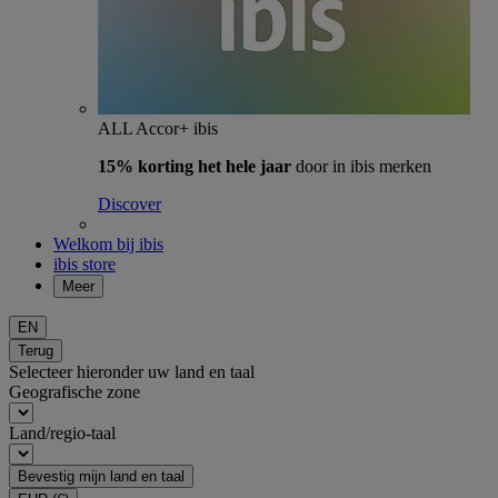
ALL Accor+ ibis
15% korting het hele jaar
door in ibis merken
Discover
Welkom bij ibis
ibis store
Meer
EN
Terug
Selecteer hieronder uw land en taal
Geografische zone
Land/regio-taal
Bevestig mijn land en taal