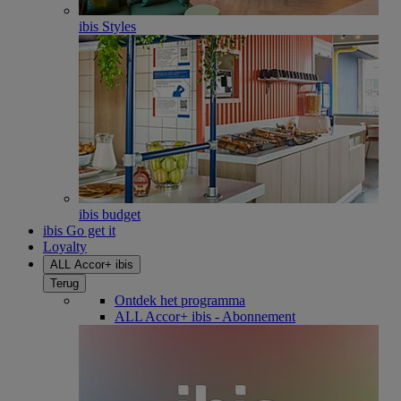
ibis Styles
ibis budget
ibis Go get it
Loyalty
ALL Accor+ ibis
Terug
Ontdek het programma
ALL Accor+ ibis - Abonnement