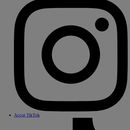
Accor TikTok