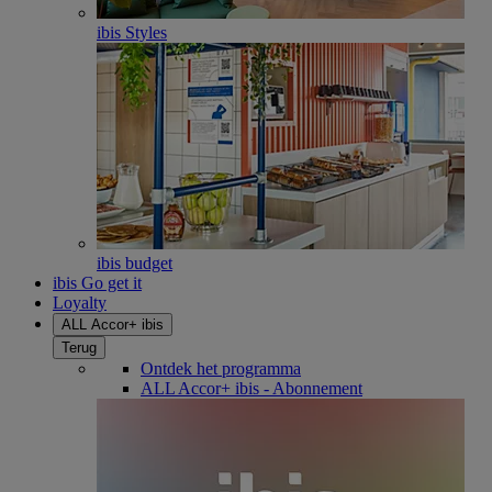
ibis Styles
ibis budget
ibis Go get it
Loyalty
ALL Accor+ ibis
Terug
Ontdek het programma
ALL Accor+ ibis - Abonnement