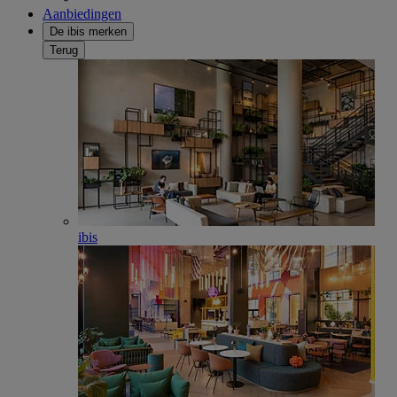
Aanbiedingen
De ibis merken
Terug
ibis