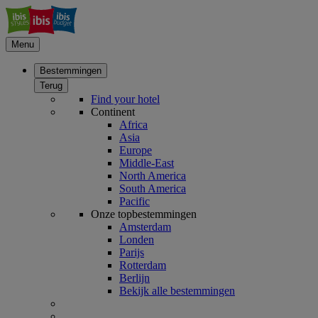
Menu
Bestemmingen
Terug
Find your hotel
Continent
Africa
Asia
Europe
Middle-East
North America
South America
Pacific
Onze topbestemmingen
Amsterdam
Londen
Parijs
Rotterdam
Berlijn
Bekijk alle bestemmingen