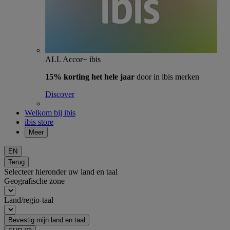
ALL Accor+ ibis
15% korting het hele jaar
door in ibis merken
Discover
Welkom bij ibis
ibis store
Meer
EN
Terug
Selecteer hieronder uw land en taal
Geografische zone
Land/regio-taal
Bevestig mijn land en taal