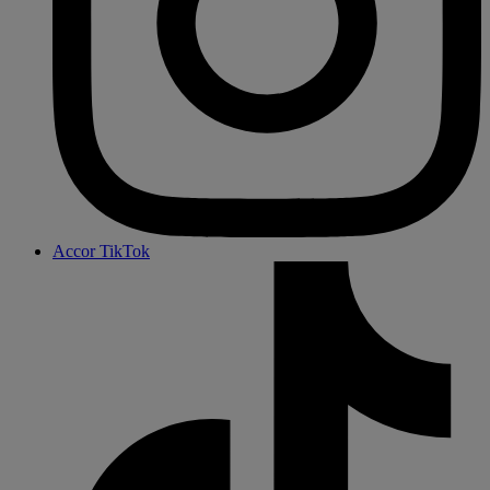
Accor TikTok