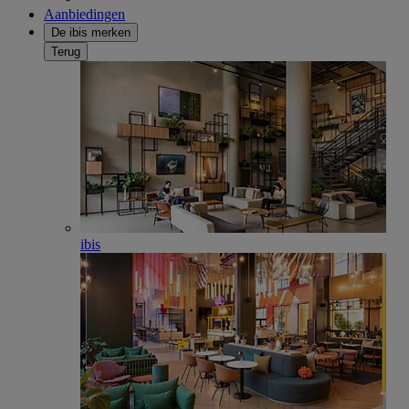
Aanbiedingen
De ibis merken
Terug
ibis