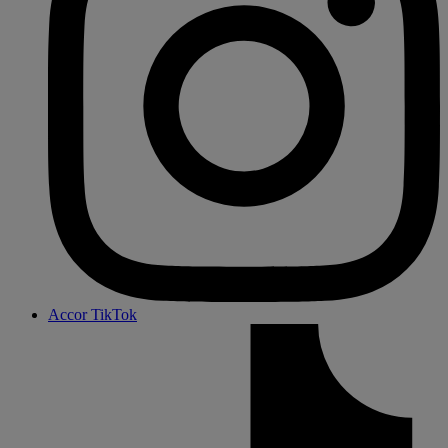
Accor TikTok