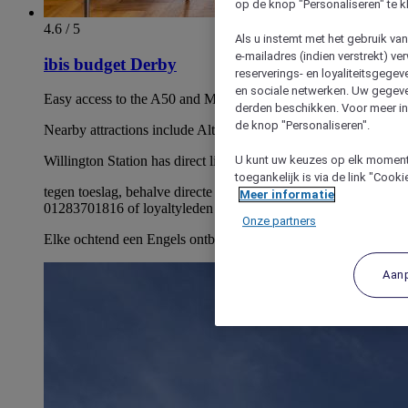
op de knop "Personaliseren" te k
4.6 / 5
Als u instemt met het gebruik va
e-mailadres (indien verstrekt) v
ibis budget Derby
reserverings- en loyaliteitsgege
en sociale netwerken. Uw gegev
Easy access to the A50 and M1 motorway
derden beschikken. Voor meer inf
de knop "Personaliseren".
Nearby attractions include Alton Towers and Drayton Manor
U kunt uw keuzes op elk moment 
Willington Station has direct links to Derby and Nottingham
toegankelijk is via de link "Cook
tegen toeslag, behalve directe boekingen bij hotel via
Meer informatie
01283701816 of loyaltyleden
Onze partners
Elke ochtend een Engels ontbijtbuffet
Aan