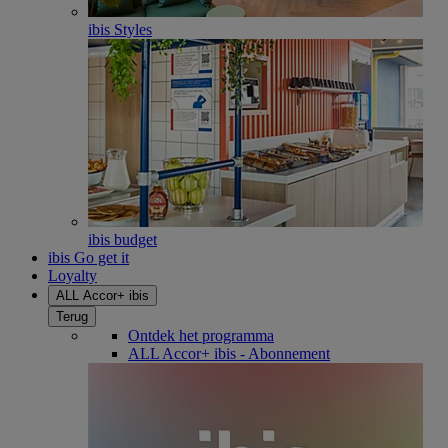
ibis Styles
ibis budget
ibis Go get it
Loyalty
ALL Accor+ ibis
Terug
Ontdek het programma
ALL Accor+ ibis - Abonnement