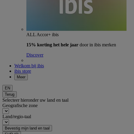
ALL Accor+ ibis
15% korting het hele jaar
door in ibis merken
Discover
Welkom bij ibis
ibis store
Meer
EN
Terug
Selecteer hieronder uw land en taal
Geografische zone
Land/regio-taal
Bevestig mijn land en taal