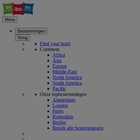
Menu
Bestemmingen
Terug
Find your hotel
Continent
Africa
Asia
Europe
Middle-East
North America
South America
Pacific
Onze topbestemmingen
Amsterdam
Londen
Parijs
Rotterdam
Berlijn
Bekijk alle bestemmingen