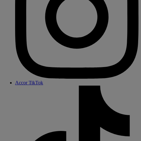
Accor TikTok