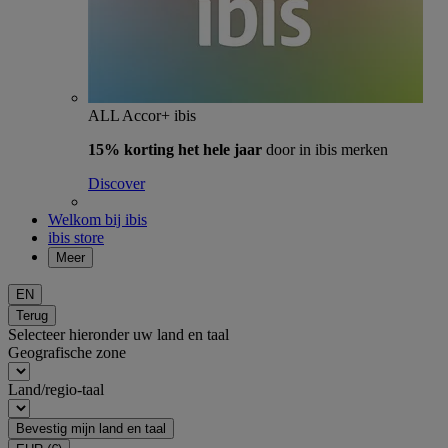
ALL Accor+ ibis
15% korting het hele jaar
door in ibis merken
Discover
Welkom bij ibis
ibis store
Meer
EN
Terug
Selecteer hieronder uw land en taal
Geografische zone
Land/regio-taal
Bevestig mijn land en taal