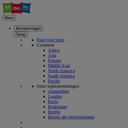
Menu
Bestemmingen
Terug
Find your hotel
Continent
Africa
Asia
Europe
Middle-East
North America
South America
Pacific
Onze topbestemmingen
Amsterdam
Londen
Parijs
Rotterdam
Berlijn
Bekijk alle bestemmingen