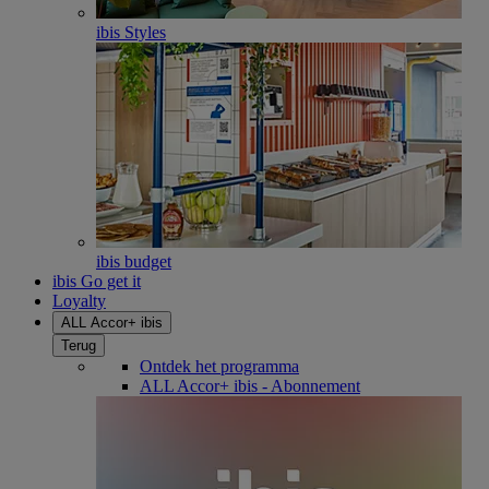
ibis Styles
ibis budget
ibis Go get it
Loyalty
ALL Accor+ ibis
Terug
Ontdek het programma
ALL Accor+ ibis - Abonnement