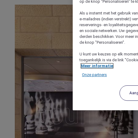
op de knop "Personaliseren" te k
Als u instemt met het gebruik va
e-mailadres (indien verstrekt) v
reserverings- en loyaliteitsgege
en sociale netwerken. Uw gegev
derden beschikken. Voor meer inf
de knop "Personaliseren".
U kunt uw keuzes op elk moment 
toegankelijk is via de link "Cook
Meer informatie
Onze partners
Aan