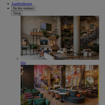
Aanbiedingen
De ibis merken
Terug
ibis