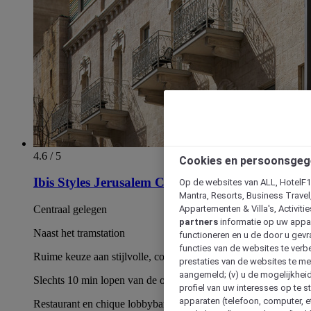
4.6 / 5
Cookies en persoonsgeg
Ibis Styles Jerusalem City Center
Op de websites van ALL, HotelF1, 
Mantra, Resorts, Business Travel
Appartementen & Villa's, Activiti
Centraal gelegen
partners
informatie op uw appara
Naast het tramstation
functioneren en u de door u gevra
functies van de websites te verbe
Ruime keuze aan stijlvolle, comfortabele kamers
prestaties van de websites te met
aangemeld; (v) u de mogelijkheid
Slechts 10 min lopen van de oude stad
profiel van uw interesses op te s
apparaten (telefoon, computer, e
Restaurant en chique lobbybar met happy hour