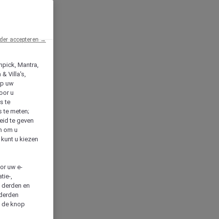
der accepteren →
npick, Mantra,
& Villa's,
op uw
oor u
s te
s te meten;
heid te geven
en om u
 kunt u kiezen
cor uw e-
tie-,
n derden en
 derden
a de knop