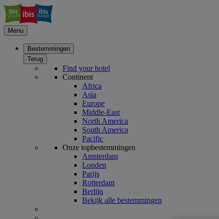
Menu
Bestemmingen
Terug
Find your hotel
Continent
Africa
Asia
Europe
Middle-East
North America
South America
Pacific
Onze topbestemmingen
Amsterdam
Londen
Parijs
Rotterdam
Berlijn
Bekijk alle bestemmingen