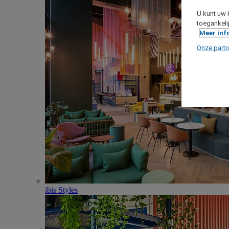
U kunt uw 
toegankeli
Meer inf
Onze partn
ibis Styles