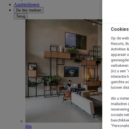
Aanbiedingen
De ibis merken
Terug
Cookies
Op de webs
Resorts, B
Activities 
apparaat o
gevraagde d
verbeteren 
(iv) u een
interactie 
gerichte ad
tussen dez
Als u inst
mailadres 
reserverin
sociale n
beschikken
"Personalis
ibis