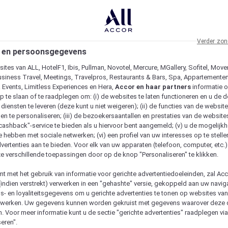
Verder zon
 en persoonsgegevens
ites van ALL, HotelF1, Ibis, Pullman, Novotel, Mercure, MGallery, Sofitel, Move
usiness Travel, Meetings, Travelpros, Restaurants & Bars, Spa, Appartementen 
& Events, Limitless Experiences en Hera,
Accor en haar partners
informatie 
p te slaan of te raadplegen om: (i) de websites te laten functioneren en u de d
iensten te leveren (deze kunt u niet weigeren); (ii) de functies van de website
en te personaliseren; (iii) de bezoekersaantallen en prestaties van de website
 "cashback"-service te bieden als u hiervoor bent aangemeld; (v) u de mogelijk
te hebben met sociale netwerken; (vi) een profiel van uw interesses op te stell
vertenties aan te bieden. Voor elk van uw apparaten (telefoon, computer, etc.)
e verschillende toepassingen door op de knop "Personaliseren" te klikken.
emt met het gebruik van informatie voor gerichte advertentiedoeleinden, zal Ac
(indien verstrekt) verwerken in een "gehashte" versie, gekoppeld aan uw naviga
gs- en loyaliteitsgegevens om u gerichte advertenties te tonen op websites va
etwerken. Uw gegevens kunnen worden gekruist met gegevens waarover deze
. Voor meer informatie kunt u de sectie "gerichte advertenties" raadplegen vi
eren".