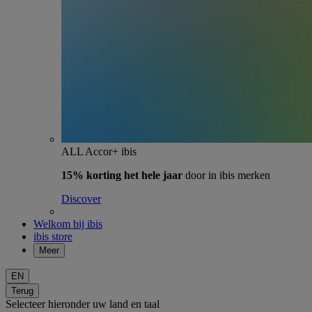
ALL Accor+ ibis
15% korting het hele jaar
door in ibis merken
Discover
Welkom bij ibis
ibis store
Meer
EN
Terug
Selecteer hieronder uw land en taal