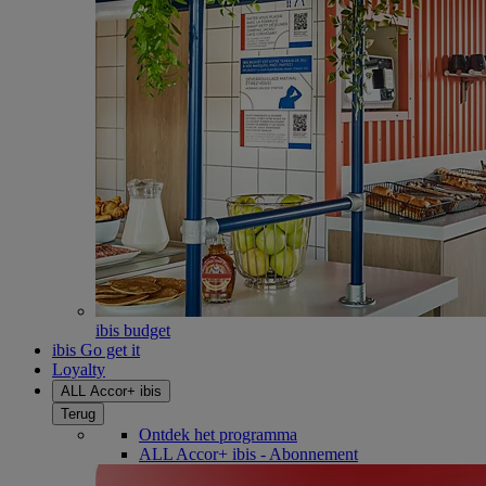
ibis budget
ibis Go get it
Loyalty
ALL Accor+ ibis
Terug
Ontdek het programma
ALL Accor+ ibis - Abonnement