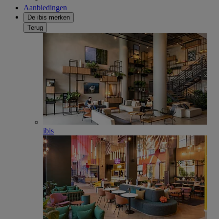
Aanbiedingen
De ibis merken
Terug
ibis