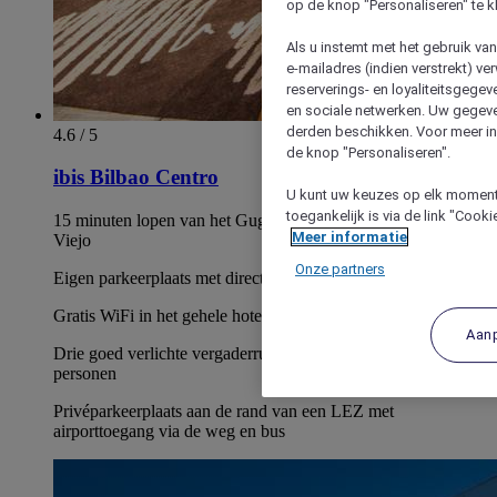
op de knop "Personaliseren" te k
Als u instemt met het gebruik va
e-mailadres (indien verstrekt) v
reserverings- en loyaliteitsgege
en sociale netwerken. Uw gegev
derden beschikken. Voor meer inf
4.6 / 5
de knop "Personaliseren".
ibis Bilbao Centro
U kunt uw keuzes op elk moment 
toegankelijk is via de link "Cook
15 minuten lopen van het Guggenheim Museum en Casco
Meer informatie
Viejo
Onze partners
Eigen parkeerplaats met directe toegang tot hotelkamers
Gratis WiFi in het gehele hotel
Aan
Drie goed verlichte vergaderruimten voor maximaal 60
personen
Privéparkeerplaats aan de rand van een LEZ met
airporttoegang via de weg en bus