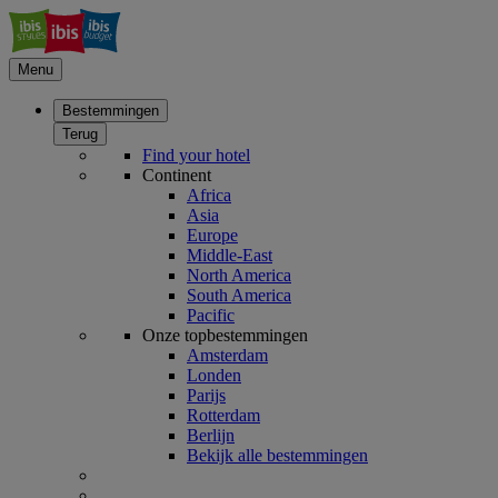
Menu
Bestemmingen
Terug
Find your hotel
Continent
Africa
Asia
Europe
Middle-East
North America
South America
Pacific
Onze topbestemmingen
Amsterdam
Londen
Parijs
Rotterdam
Berlijn
Bekijk alle bestemmingen