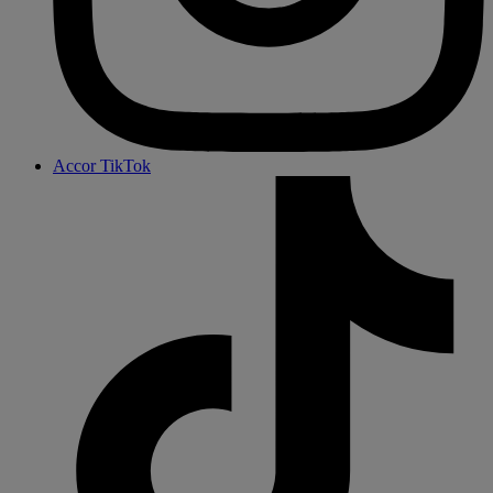
Accor TikTok