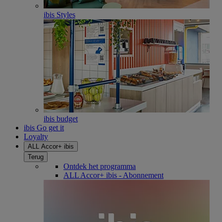
ibis Styles
ibis budget
ibis Go get it
Loyalty
ALL Accor+ ibis
Terug
Ontdek het programma
ALL Accor+ ibis - Abonnement