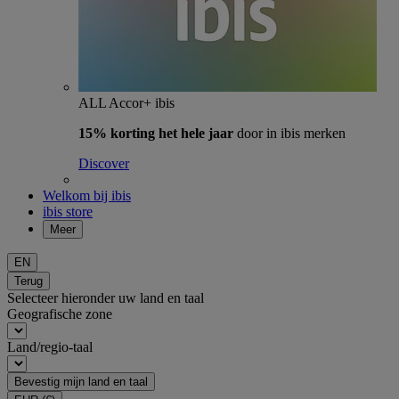
ALL Accor+ ibis
15% korting het hele jaar
door in ibis merken
Discover
Welkom bij ibis
ibis store
Meer
EN
Terug
Selecteer hieronder uw land en taal
Geografische zone
Land/regio-taal
Bevestig mijn land en taal