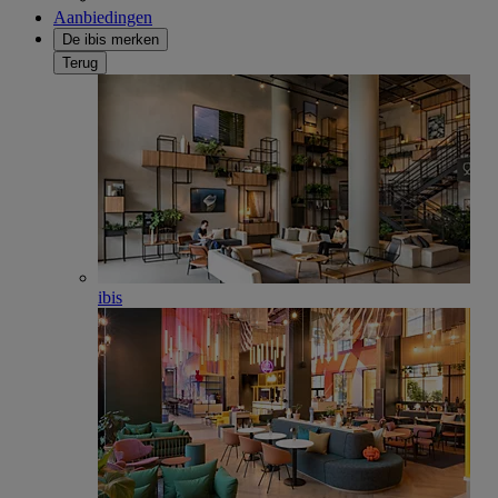
Aanbiedingen
De ibis merken
Terug
ibis