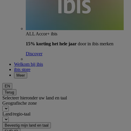
ALL Accor+ ibis
15% korting het hele jaar
door in ibis merken
Discover
Welkom bij ibis
ibis store
Meer
EN
Terug
Selecteer hieronder uw land en taal
Geografische zone
Land/regio-taal
Bevestig mijn land en taal