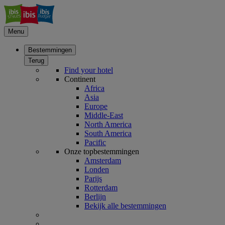
Menu
Bestemmingen
Terug
Find your hotel
Continent
Africa
Asia
Europe
Middle-East
North America
South America
Pacific
Onze topbestemmingen
Amsterdam
Londen
Parijs
Rotterdam
Berlijn
Bekijk alle bestemmingen