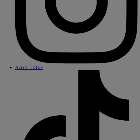
Accor TikTok