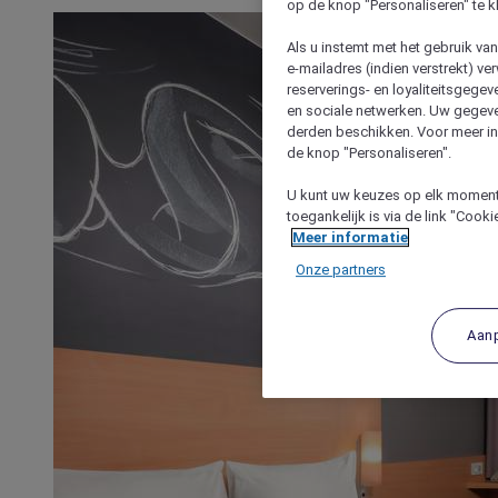
op de knop "Personaliseren" te k
Als u instemt met het gebruik va
e-mailadres (indien verstrekt) v
reserverings- en loyaliteitsgege
en sociale netwerken. Uw gegev
derden beschikken. Voor meer inf
de knop "Personaliseren".
U kunt uw keuzes op elk moment 
toegankelijk is via de link "Cook
Meer informatie
Onze partners
Aan