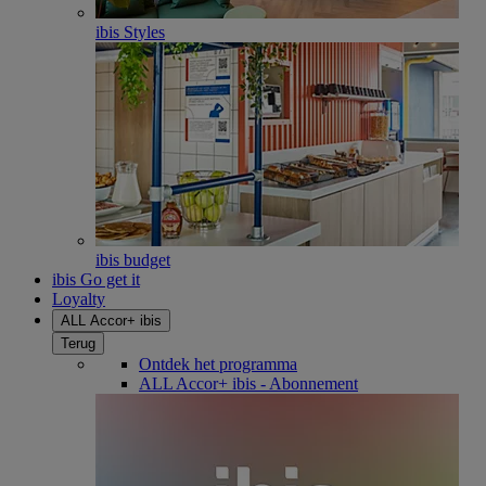
ibis Styles
ibis budget
ibis Go get it
Loyalty
ALL Accor+ ibis
Terug
Ontdek het programma
ALL Accor+ ibis - Abonnement