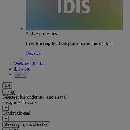
ALL Accor+ ibis
15% korting het hele jaar
door in ibis merken
Discover
Welkom bij ibis
ibis store
Meer
EN
Terug
Selecteer hieronder uw land en taal
Geografische zone
Land/regio-taal
Bevestig mijn land en taal