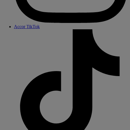
Accor TikTok