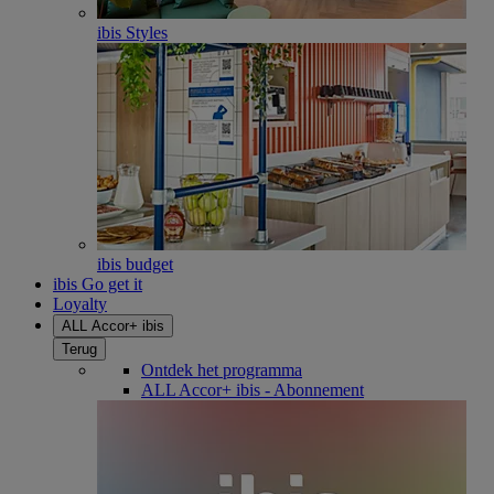
ibis Styles
ibis budget
ibis Go get it
Loyalty
ALL Accor+ ibis
Terug
Ontdek het programma
ALL Accor+ ibis - Abonnement