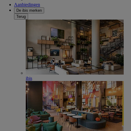
Aanbiedingen
De ibis merken
Terug
ibis