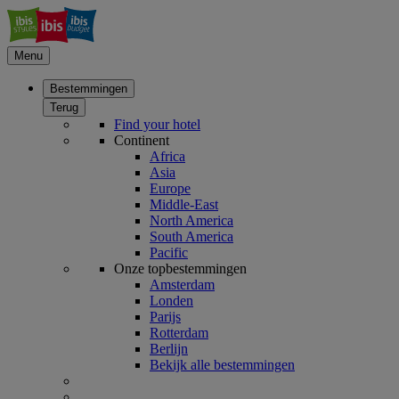
Menu
Bestemmingen
Terug
Find your hotel
Continent
Africa
Asia
Europe
Middle-East
North America
South America
Pacific
Onze topbestemmingen
Amsterdam
Londen
Parijs
Rotterdam
Berlijn
Bekijk alle bestemmingen