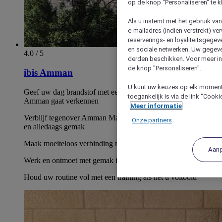
op de knop "Personaliseren" te k
Als u instemt met het gebruik va
e-mailadres (indien verstrekt) v
reserverings- en loyaliteitsgege
en sociale netwerken. Uw gegev
4.0 / 5
derden beschikken. Voor meer inf
de knop "Personaliseren".
ibis Amman
U kunt uw keuzes op elk moment 
Geef uw dag brandstof met een ontbijtbuffet voordat u
toegankelijk is via de link "Cook
Amman gaat verkennen
Meer informatie
Verblijf tegenover Amman Mall voor gemakkelijk winkelen
Onze partners
en alledaags gemak
Maak moeiteloos verbinding met snelle WiFi in het hele hotel
Aan
Werk en ontmoet met gemak in flexibele vergaderruimten
Houd uw routine vol met een training als het u voltooid