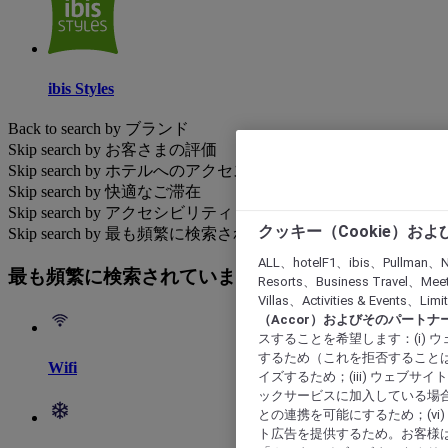
ibis Styles
Back to search by ブランド
Skip search by お客さまの評価
Skip search by ホテルへのアクセス
Skip search by 快適なご滞在
Skip search by アクセシビリティ
クッキー（Cookie）お
Skip search by 最も頻繁に検索されています
ALL、hotelF1、ibis、Pullman、N
最も頻繁に検索されています
Resorts、Business Travel、Mee
Villas、Activities & Even
（Accor）およびそのパートナ
スすることを希望します：(i)
するため（これを拒否することは
Wifi
イズするため；(iii) ウェブサ
ックサービスに加入している場合
との連携を可能にするため；(v
ト広告を提供するため。お客様