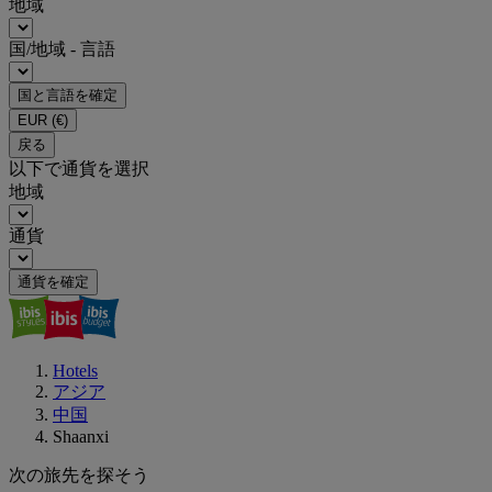
地域
国/地域 - 言語
国と言語を確定
EUR
(€)
戻る
以下で通貨を選択
地域
通貨
通貨を確定
Hotels
アジア
中国
Shaanxi
次の旅先を探そう