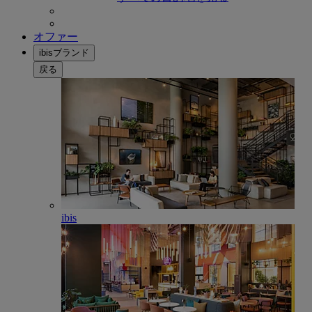
オファー
ibisブランド
戻る
ibis