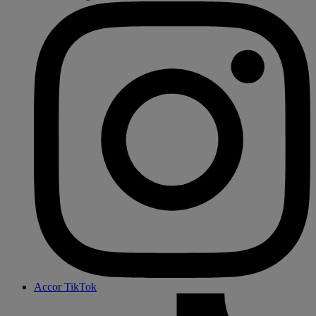
Accor TikTok