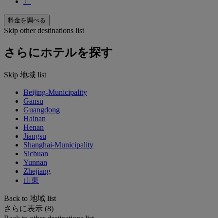
〉
料金を調べる
Skip other destinations list
さらにホテルを探す
Skip 地域 list
Beijing-Municipality
Gansu
Guangdong
Hainan
Henan
Jiangsu
Shanghai-Municipality
Sichuan
Yunnan
Zhejiang
山東
Back to 地域 list
さらに表示 (8)