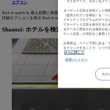
「カスタマイズ」ボタンをクリ
エアコン
ターゲット広告を目的とした情
Back to search by 最も頻繁に検索されています
（提供されている場合）を「ハッ
詳細オプションを表示
Back to search by categories
イヤリティプログラムのデータ
でターゲット広告を表示するた
Shaanxi: ホテルを検索する
るデータと照合される場合があ
ゲット広告」の項目をご参照く
お客様は、ページ下部にある「
をクリックすることで、いつで
さらに詳しく
提携パートナー
カス