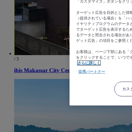
「カスタマイズ」ボタンをクリ
ターゲット広告を目的とした情
（提供されている場合）を「ハッ
イヤリティプログラムのデータ
でターゲット広告を表示するた
るデータと照合される場合があ
ゲット広告」の項目をご参照く
お客様は、ページ下部にある「
をクリックすることで、いつで
/ 5
さらに詳しく
ibis Makassar City Center
提携パートナー
カス