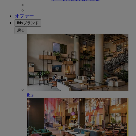
オファー
ibisブランド
戻る
ibis