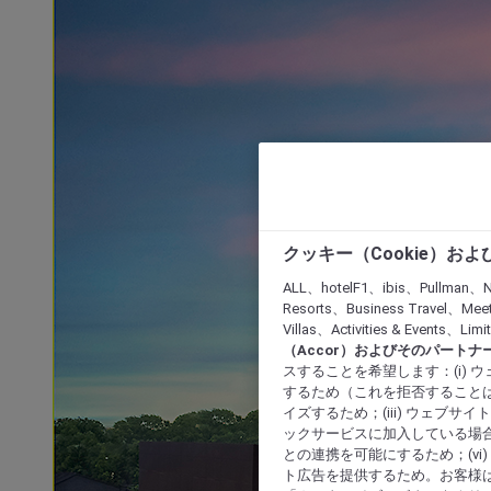
クッキー（Cookie）お
ALL、hotelF1、ibis、Pullman、N
Resorts、Business Travel、Mee
Villas、Activities & Even
（Accor）およびそのパートナ
スすることを希望します：(i)
するため（これを拒否することは
イズするため；(iii) ウェブサ
ックサービスに加入している場合
との連携を可能にするため；(v
ト広告を提供するため。お客様