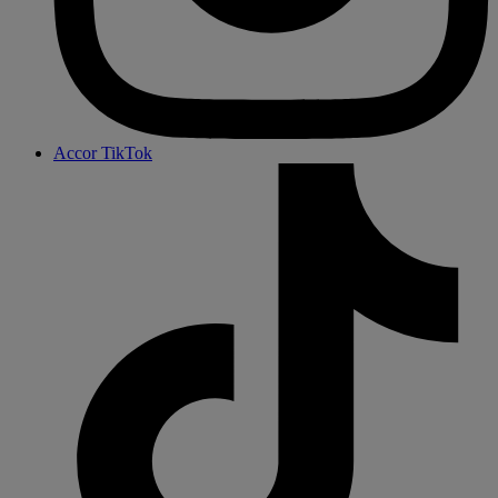
Accor TikTok