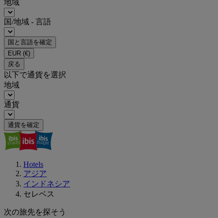
地域
国/地域 - 言語
国と言語を確定
EUR
(€)
戻る
以下で通貨を選択
地域
通貨
通貨を確定
Hotels
アジア
インドネシア
セレベス
次の旅先を探そう