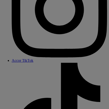
Accor TikTok