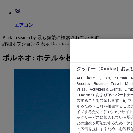
エアコン
Back to search by 最も頻繁に検索されています
詳細オプションを表示
Back to search by categories
ボルネオ: ホテルを検索する
クッキー（Cookie）お
ALL、hotelF1、ibis、Pullman、N
Resorts、Business Travel、Mee
Villas、Activities & Even
（Accor）およびそのパートナ
スすることを希望します：(i)
するため（これを拒否することは
イズするため；(iii) ウェブサ
ックサービスに加入している場合
との連携を可能にするため；(v
ト広告を提供するため。お客様