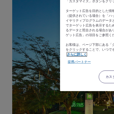
「カスタマイズ」ボタンをクリ
ターゲット広告を目的とした情
（提供されている場合）を「ハッ
イヤリティプログラムのデータ
でターゲット広告を表示するた
るデータと照合される場合があ
ゲット広告」の項目をご参照く
お客様は、ページ下部にある「
をクリックすることで、いつで
さらに詳しく
提携パートナー
カス