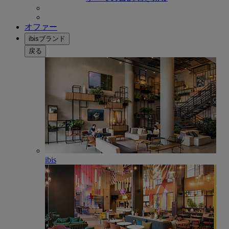
オファー
ibisブランド
戻る
ibis