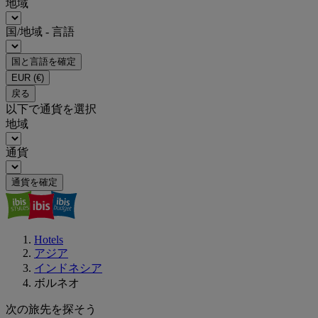
地域
国/地域 - 言語
国と言語を確定
EUR
(€)
戻る
以下で通貨を選択
地域
通貨
通貨を確定
Hotels
アジア
インドネシア
ボルネオ
次の旅先を探そう