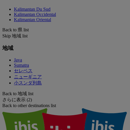
Kalimantan Du Sud
Kalimantan Occidental
Kalimantan Oriental
Back to 県 list
Skip 地域 list
地域
Java
Sumatra
セレベス
ニューギニア
小スンダ列島
Back to 地域 list
さらに表示 (2)
Back to other destinations list