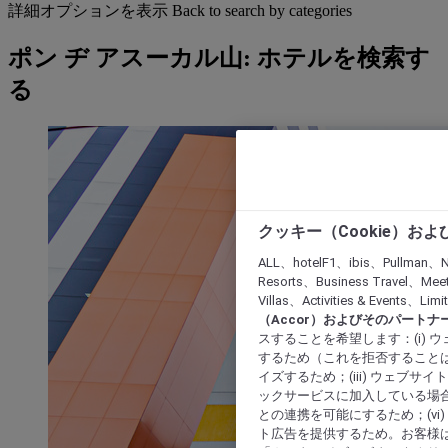
詳細オプションを表示
Back to search by categories
ポン ヂ アスーカル山: ホテルを検索す
る
クッキー（Cookie）お
ALL、hotelF1、ibis、Pullman、N
Resorts、Business Travel、Mee
Villas、Activities & Even
（Accor）およびそのパートナ
スすることを希望します：(i)
するため（これを拒否することは
イズするため；(iii) ウェブサ
ックサービスに加入している場合
との連携を可能にするため；(v
ト広告を提供するため。お客様