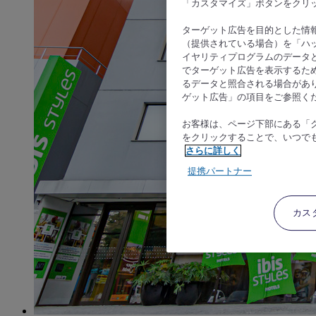
「カスタマイズ」ボタンをクリ
ターゲット広告を目的とした情
（提供されている場合）を「ハッ
イヤリティプログラムのデータ
でターゲット広告を表示するた
るデータと照合される場合があ
ゲット広告」の項目をご参照く
お客様は、ページ下部にある「
をクリックすることで、いつで
さらに詳しく
提携パートナー
カス