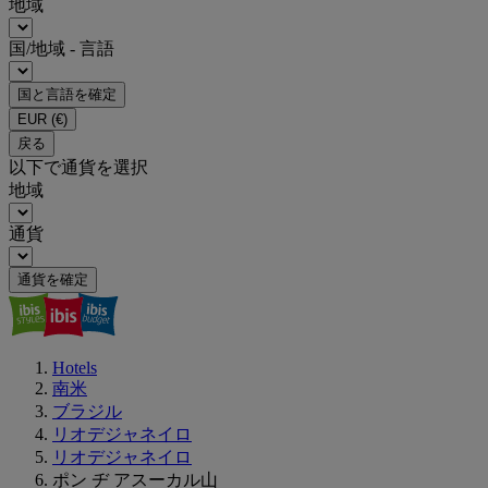
地域
国/地域 - 言語
国と言語を確定
EUR
(€)
戻る
以下で通貨を選択
地域
通貨
通貨を確定
Hotels
南米
ブラジル
リオデジャネイロ
リオデジャネイロ
ポン ヂ アスーカル山