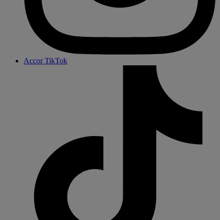
Accor TikTok