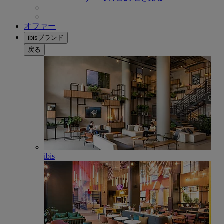
オファー
ibisブランド
戻る
ibis