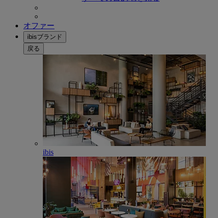
オファー
ibisブランド
戻る
ibis