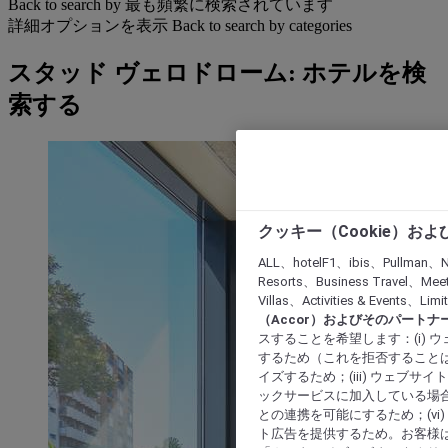
Back to search by 最も頻繁に検索されています
詳細オプションを表示
Back to search by categories
スタッド ヴェロドローム: ホテルを検
索する
クッキー（Cookie）お
ALL、hotelF1、ibis、Pullman、N
Resorts、Business Travel、Mee
Villas、Activities & Even
（Accor）およびそのパートナ
スすることを希望します：(i)
するため（これを拒否することは
イズするため；(iii) ウェブサ
ックサービスに加入している場合
との連携を可能にするため；(v
ト広告を提供するため。お客様