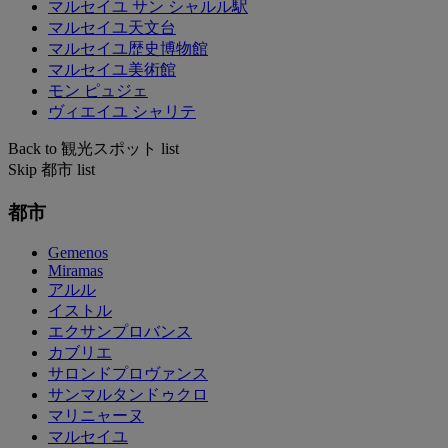
マルセイユ サン シャルル駅
マルセイユ天文台
マルセイユ歴史博物館
マルセイユ美術館
モン ピュジェ
ヴィエイユ シャリテ
Back to 観光スポット list
Skip 都市 list
都市
Gemenos
Miramas
アルル
イストル
エクサンプロバンス
カブリエ
サロンドプロヴァンス
サンマルタンドゥクロ
マリニャーヌ
マルセイユ