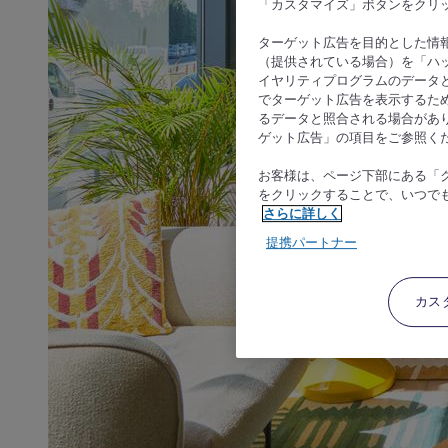
「カスタマイズ」ボタンをクリ
ターゲット広告を目的とした情
（提供されている場合）を「ハッ
イヤリティプログラムのデータ
でターゲット広告を表示するた
るデータと照合される場合があ
ゲット広告」の項目をご参照く
お客様は、ページ下部にある「
をクリックすることで、いつで
さらに詳しく
提携パートナー
カス