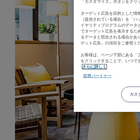
「カスタマイズ」ボタンをクリ
ターゲット広告を目的とした情
（提供されている場合）を「ハッ
イヤリティプログラムのデータ
でターゲット広告を表示するた
るデータと照合される場合があ
ゲット広告」の項目をご参照く
お客様は、ページ下部にある「
をクリックすることで、いつで
さらに詳しく
提携パートナー
カス