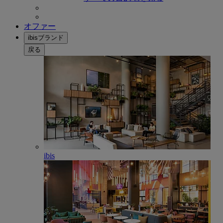
オファー
ibisブランド
戻る
ibis