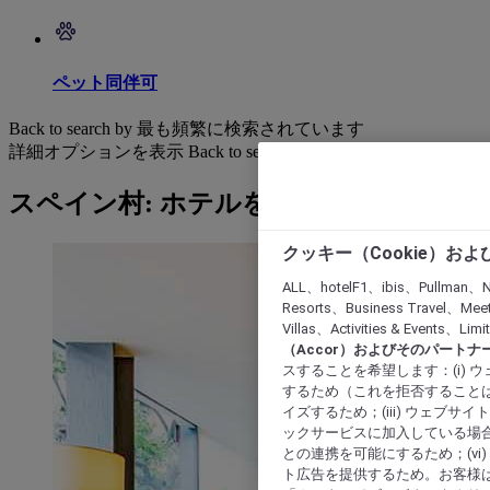
ペット同伴可
Back to search by 最も頻繁に検索されています
詳細オプションを表示
Back to search by categories
スペイン村: ホテルを検索する
クッキー（Cookie）お
ALL、hotelF1、ibis、Pullman、N
Resorts、Business Travel、Mee
Villas、Activities & Even
（Accor）およびそのパートナ
スすることを希望します：(i)
するため（これを拒否することは
イズするため；(iii) ウェブサ
ックサービスに加入している場合
との連携を可能にするため；(v
ト広告を提供するため。お客様