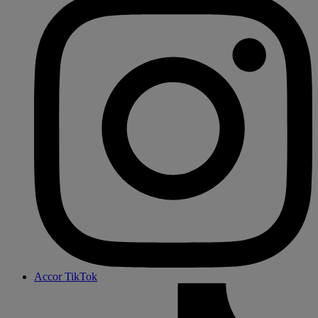
Accor TikTok