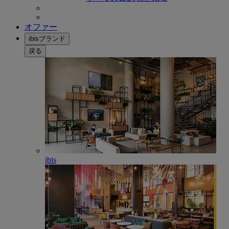
オファー
ibisブランド
戻る
ibis