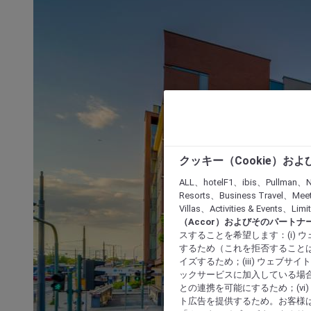
クッキー（Cookie）お
ALL、hotelF1、ibis、Pullman、N
Resorts、Business Travel、Mee
Villas、Activities & Even
（Accor）およびそのパートナ
スすることを希望します：(i)
するため（これを拒否することは
イズするため；(iii) ウェブサ
ックサービスに加入している場合
との連携を可能にするため；(v
ト広告を提供するため。お客様