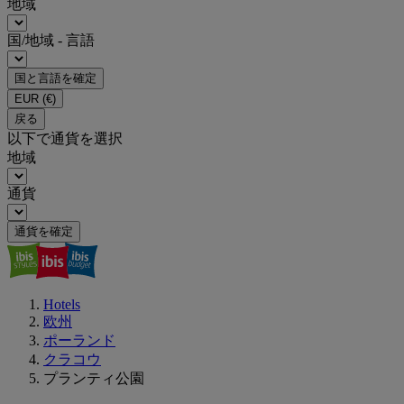
地域
国/地域 - 言語
国と言語を確定
EUR
(€)
戻る
以下で通貨を選択
地域
通貨
通貨を確定
Hotels
欧州
ポーランド
クラコウ
プランティ公園