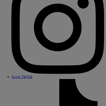
Accor TikTok