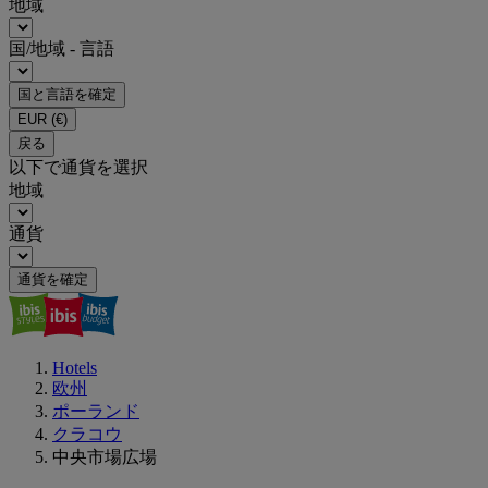
地域
国/地域 - 言語
国と言語を確定
EUR
(€)
戻る
以下で通貨を選択
地域
通貨
通貨を確定
Hotels
欧州
ポーランド
クラコウ
中央市場広場