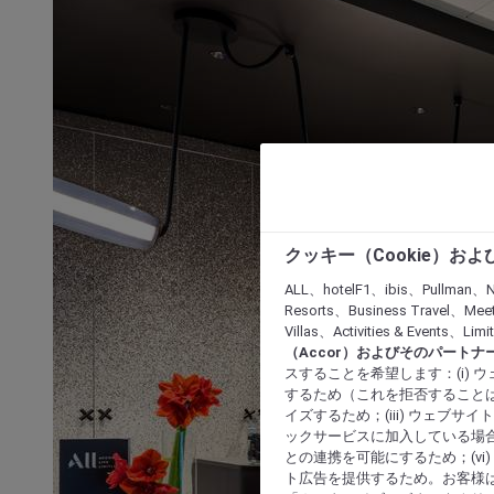
クッキー（Cookie）お
ALL、hotelF1、ibis、Pullman、N
Resorts、Business Travel、Mee
Villas、Activities & Even
（Accor）およびそのパートナ
スすることを希望します：(i)
するため（これを拒否することは
イズするため；(iii) ウェブサ
ックサービスに加入している場合
との連携を可能にするため；(v
ト広告を提供するため。お客様