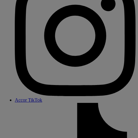
Accor TikTok