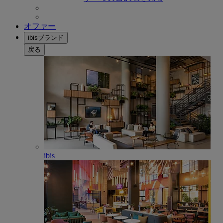
オファー
ibisブランド
戻る
ibis