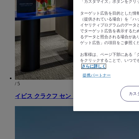
「カスタマイズ」ボタンをクリ
ターゲット広告を目的とした情
（提供されている場合）を「ハッ
イヤリティプログラムのデータ
でターゲット広告を表示するた
るデータと照合される場合があ
ゲット広告」の項目をご参照く
お客様は、ページ下部にある「
をクリックすることで、いつで
さらに詳しく
提携パートナー
/ 5
カス
イビス クラクフ セントラム