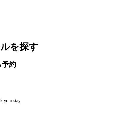
テルを探す
ら予約
ok your stay