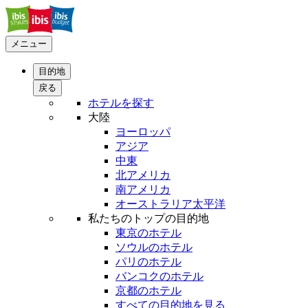
メニュー
目的地
戻る
ホテルを探す
大陸
ヨーロッパ
アジア
中東
北アメリカ
南アメリカ
オーストラリア太平洋
私たちのトップの目的地
東京のホテル
ソウルのホテル
パリのホテル
バンコクのホテル
京都のホテル
すべての目的地を見る