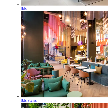
ibis
ibis Styles