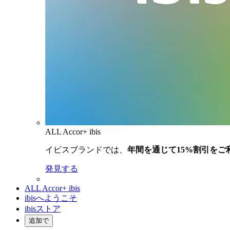
ALL Accor+ ibis
イビスブランドでは、
年間を通じて15%割引をご
発見する
ALL Accor+ ibis
ibisへようこそ
ibisストア
追加で