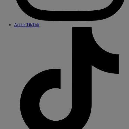
Accor TikTok