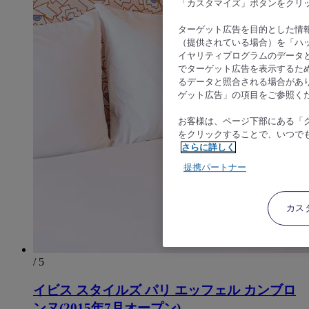
「カスタマイズ」ボタンをクリ
ターゲット広告を目的とした情
（提供されている場合）を「ハッ
イヤリティプログラムのデータ
でターゲット広告を表示するた
るデータと照合される場合があ
ゲット広告」の項目をご参照く
お客様は、ページ下部にある「
をクリックすることで、いつで
さらに詳しく
提携パートナー
カス
/ 5
イビス スタイルズ パリ エッフェル カンブロ
ンヌ(2015年7月オープン)