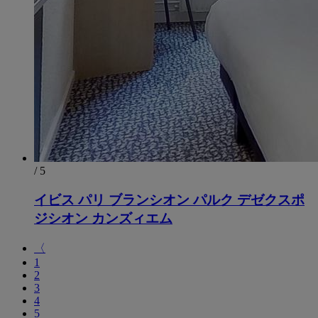
/ 5
イビス パリ ブランシオン パルク デゼクスポ
ジシオン カンズィエム
〈
1
2
3
4
5