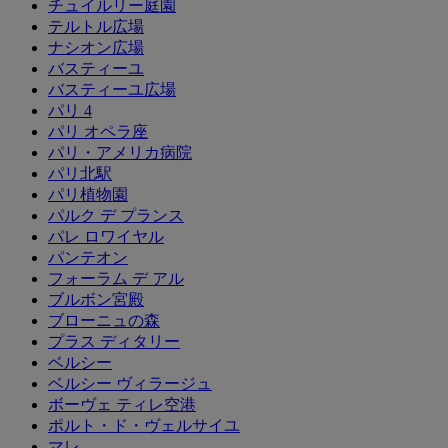
チュイルリー庭園
テルトル広場
ナシオン広場
バスティーユ
バスティーユ広場
パリ 4
パリ オペラ座
パリ・アメリカ病院
パリ北駅
パリ植物園
パルク デ プランス
パレ ロワイヤル
パンテオン
フォーラム デ アル
ブルボン宮殿
ブローニュの森
プラス ディタリー
ベルシー
ベルシー ヴィラージュ
ボーヴェ ティレ空港
ポルト・ド・ヴェルサイユ
マレ