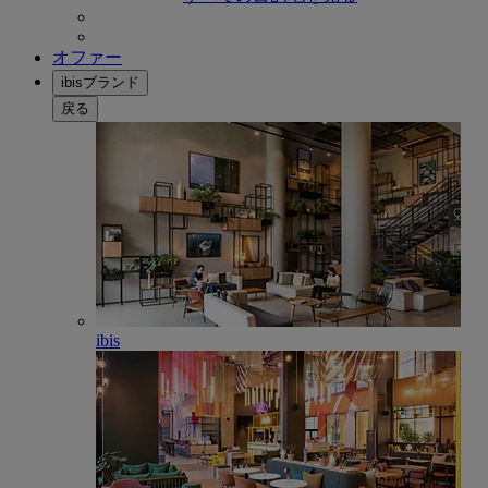
オファー
ibisブランド
戻る
ibis