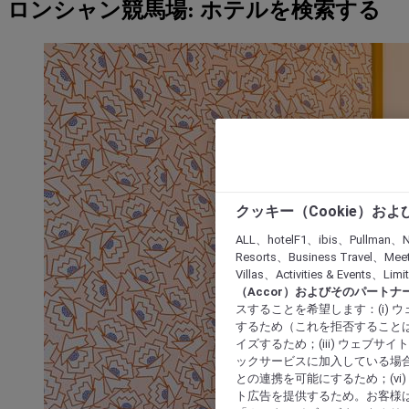
ロンシャン競馬場: ホテルを検索する
クッキー（Cookie）お
ALL、hotelF1、ibis、Pullman、N
Resorts、Business Travel、Mee
Villas、Activities & Even
（Accor）およびそのパートナ
スすることを希望します：(i)
するため（これを拒否することは
イズするため；(iii) ウェブサ
ックサービスに加入している場合
との連携を可能にするため；(v
ト広告を提供するため。お客様