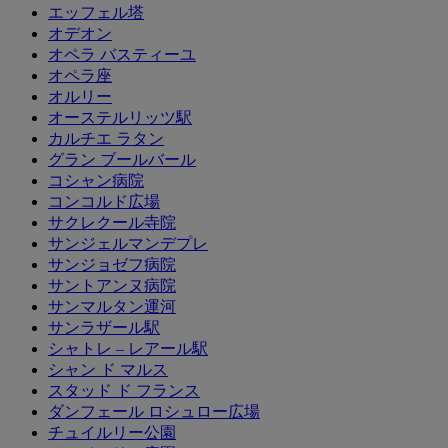
エッフェル塔
オデオン
オペラ バスティーユ
オペラ座
オルリー
オーステルリッツ駅
カルチエ ラタン
グラン ブールバール
コシャン病院
コンコルド広場
サクレクール寺院
サンジェルマンデプレ
サンジョゼフ病院
サントアンヌ病院
サンマルタン運河
サンラザール駅
シャトレ – レアール駅
シャン ド マルス
スタッド ド フランス
ダンフェール ロシュロー広場
チュイルリー公園