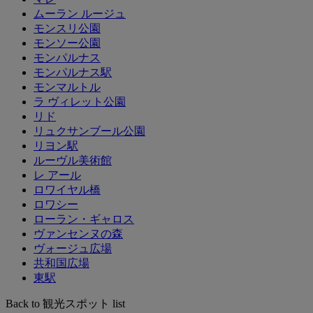
ムーラン ルージュ
モンスリ公園
モンソー公園
モンパルナス
モンパルナス駅
モンマルトル
ラ ヴィレット公園
リド
リュクサンブール公園
リヨン駅
ルーヴル美術館
レ アール
ロワイヤル橋
ロワシー
ローラン・ギャロス
ヴァンセンヌの森
ヴォージュ広場
共和国広場
東駅
Back to 観光スポット list