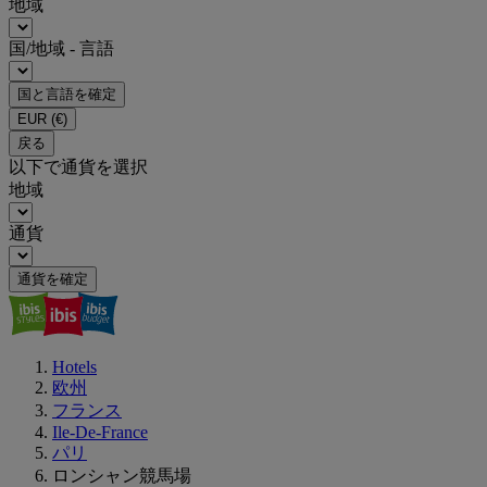
地域
国/地域 - 言語
国と言語を確定
EUR
(€)
戻る
以下で通貨を選択
地域
通貨
通貨を確定
Hotels
欧州
フランス
Ile-De-France
パリ
ロンシャン競馬場