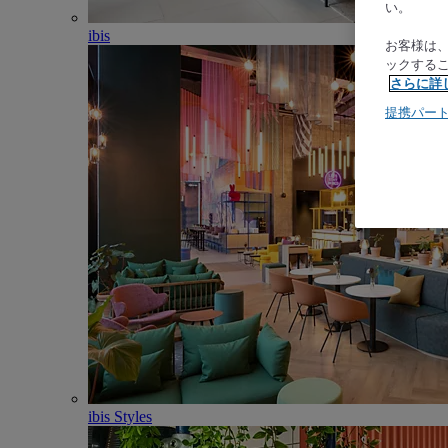
い。
ibis
お客様は
ックする
さらに詳
提携パー
ibis Styles