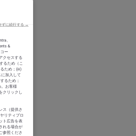
せずに続行する →
ntra、
nts &
、アコー
アクセスする
供するため（こ
め；(iii)
スに加入して
にするため；
め。お客様
をクリックし
レス（提供さ
イヤリティプロ
ット広告を表
される場合が
ご参照くださ