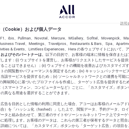
許可
（Cookie）および個人データ
lF1、ibis、Pullman、Novotel、Mercure、MGallery、Sofitel、Movenpick、Ma
usiness Travel、Meetings、Travelpros、Restaurants & Bars、Spa、Apartme
ctivities & Events、Limitless Experiences、Hera の各ウェブサイトにおいて
r）およびそのパートナーは、
以下の目的で、お客様の端末に情報を保存または
します：(i) ウェブサイトを運営し、お客様がリクエストしたサービスを提
ることはできません）；(ii) ウェブサイトの機能を改善およびカスタマイズするた
トの閲覧数やパフォーマンスを測定するため；(iv) キャッシュバックサービ
当該サービスを提供するため；(v) ソーシャルネットワークとの連携を可能
お客様の興味関心に基づいたプロファイルを作成し、ターゲット広告を提供するた
末（スマートフォン、コンピューターなど）ごとに、「カスタマイズ」ボタン
らの異なる用途を選択することができます。
ト広告を目的とした情報の利用に同意した場合、アコーはお客様のメールアド
合）を「ハッシュ化（hashed）」した上で、閲覧データ、予約データ、ロ
データと組み合わせて、第三者のサイトやソーシャルネットワーク上でターゲ
めに処理します。お客様のデータは、これらの第三者が保有するデータと照合
。詳細については、「カスタマイズ」ボタンから「ターゲット広告」の項目を