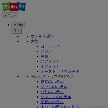
メニュー
目的地
戻る
ホテルを探す
大陸
ヨーロッパ
アジア
中東
北アメリカ
南アメリカ
オーストラリア太平洋
私たちのトップの目的地
東京のホテル
ソウルのホテル
パリのホテル
バンコクのホテル
京都のホテル
すべての目的地を見る