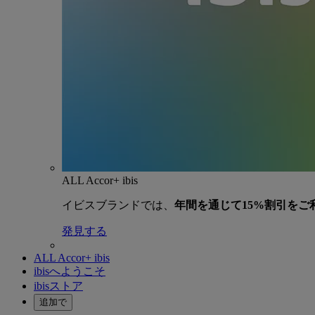
ALL Accor+ ibis
イビスブランドでは、
年間を通じて15%割引をご
発見する
ALL Accor+ ibis
ibisへようこそ
ibisストア
追加で