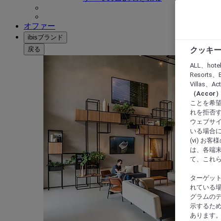
オファー
ibisブランド
戻る
クッキー
ALL、hote
Resorts、B
Villas、A
（Acco
ことを希望
れを拒否す
ウェブサイ
いる場合に
(vi) 
は、各端
て、これ
ターゲッ
れている場
グラムの
示するた
あります