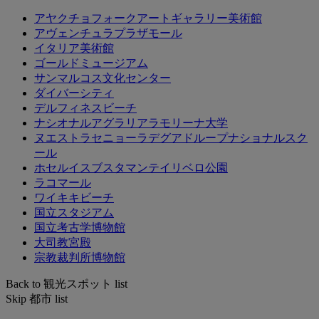
アヤクチョフォークアートギャラリー美術館
アヴェンチュラプラザモール
イタリア美術館
ゴールドミュージアム
サンマルコス文化センター
ダイバーシティ
デルフィネスビーチ
ナシオナルアグラリアラモリーナ大学
ヌエストラセニョーラデグアドループナショナルスク
ール
ホセルイスブスタマンテイリベロ公園
ラコマール
ワイキキビーチ
国立スタジアム
国立考古学博物館
大司教宮殿
宗教裁判所博物館
Back to 観光スポット list
Skip 都市 list