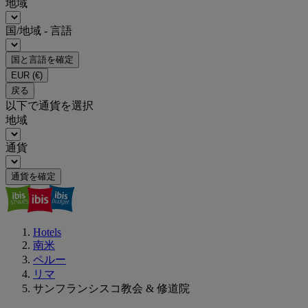
地域
国/地域 - 言語
国と言語を確定
EUR
(€)
戻る
以下で通貨を選択
地域
通貨
通貨を確定
Hotels
南米
ペルー
リマ
サンフランシスコ教会 & 修道院