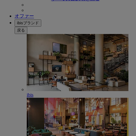
オファー
ibisブランド
戻る
ibis