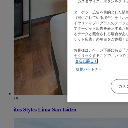
「カスタマイズ」ボタンをクリ
ターゲット広告を目的とした情
（提供されている場合）を「ハッ
イヤリティプログラムのデータ
でターゲット広告を表示するた
るデータと照合される場合があ
ゲット広告」の項目をご参照く
お客様は、ページ下部にある「
をクリックすることで、いつで
さらに詳しく
提携パートナー
カス
/ 5
ibis Styles Lima San Isidro