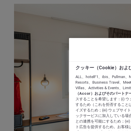
クッキー（Cookie）お
ALL、hotelF1、ibis、Pullman、N
Resorts、Business Travel、Mee
Villas、Activities & Even
（Accor）およびそのパートナ
スすることを希望します：(i)
するため（これを拒否することは
イズするため；(iii) ウェブサ
ックサービスに加入している場合
との連携を可能にするため；(v
ト広告を提供するため。お客様