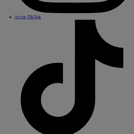
Accor TikTok