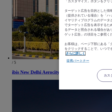
「カスタマイズ」ボタンをクリ
ターゲット広告を目的とした情
（提供されている場合）を「ハッ
イヤリティプログラムのデータ
でターゲット広告を表示するた
るデータと照合される場合があ
ゲット広告」の項目をご参照く
お客様は、ページ下部にある「
をクリックすることで、いつで
さらに詳しく
提携パートナー
/ 5
ibis New Delhi Aerocity
カス