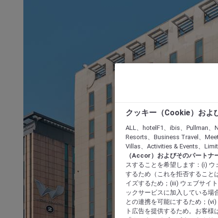
クッキー（Cookie）お
ALL、hotelF1、ibis、Pullman、N
Resorts、Business Travel、Mee
Villas、Activities & Even
（Accor）およびそのパートナ
スすることを希望します：(i)
するため（これを拒否することは
イズするため；(iii) ウェブサ
ックサービスに加入している場合
との連携を可能にするため；(v
ト広告を提供するため。お客様