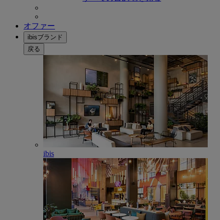
オファー
ibisブランド
戻る
ibis