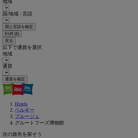
地域
国/地域 - 言語
国と言語を確定
EUR
(€)
戻る
以下で通貨を選択
地域
通貨
通貨を確定
Hotels
ベルギー
ブルージュ
グルートフーズ博物館
次の旅先を探そう