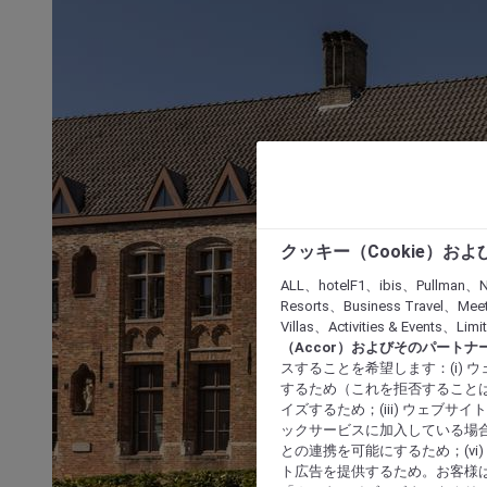
クッキー（Cookie）お
ALL、hotelF1、ibis、Pullman、N
Resorts、Business Travel、Mee
Villas、Activities & Even
（Accor）およびそのパートナ
スすることを希望します：(i)
するため（これを拒否することは
イズするため；(iii) ウェブサ
ックサービスに加入している場合
との連携を可能にするため；(v
ト広告を提供するため。お客様