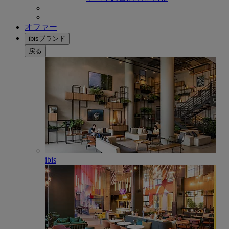
オファー
ibisブランド
戻る
ibis