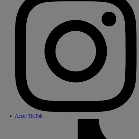
Accor TikTok