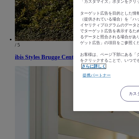
「カスタマイズ」ボタンをクリ
ターゲット広告を目的とした情
（提供されている場合）を「ハッ
イヤリティプログラムのデータ
でターゲット広告を表示するた
るデータと照合される場合があ
ゲット広告」の項目をご参照く
/ 5
お客様は、ページ下部にある「
ibis Styles Brugge Centrum
をクリックすることで、いつで
さらに詳しく
提携パートナー
カス