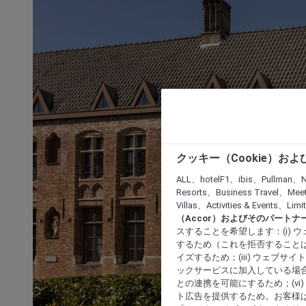
クッキー（Cookie）お
ALL、hotelF1、ibis、Pullman、N
Resorts、Business Travel、Mee
Villas、Activities & Even
（Accor）およびそのパートナ
スすることを希望します：(i)
するため（これを拒否することは
イズするため；(iii) ウェブサ
ックサービスに加入している場合
との連携を可能にするため；(v
ト広告を提供するため。お客様