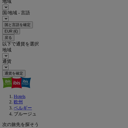
地域
国/地域 - 言語
国と言語を確定
EUR
(€)
戻る
以下で通貨を選択
地域
通貨
通貨を確定
Hotels
欧州
ベルギー
ブルージュ
次の旅先を探そう