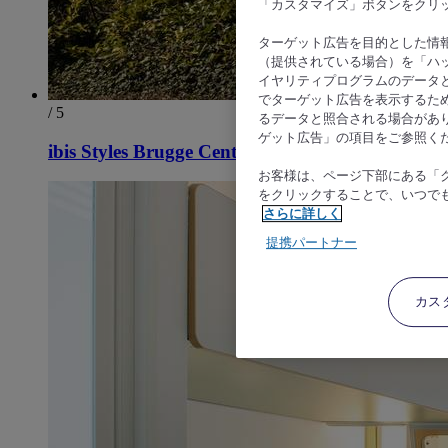
「カスタマイズ」ボタンをクリ
ターゲット広告を目的とした情
（提供されている場合）を「ハッ
イヤリティプログラムのデータ
でターゲット広告を表示するた
/ 5
るデータと照合される場合があ
ゲット広告」の項目をご参照く
ibis Styles Brugge Centrum
お客様は、ページ下部にある「
をクリックすることで、いつで
さらに詳しく
提携パートナー
カス