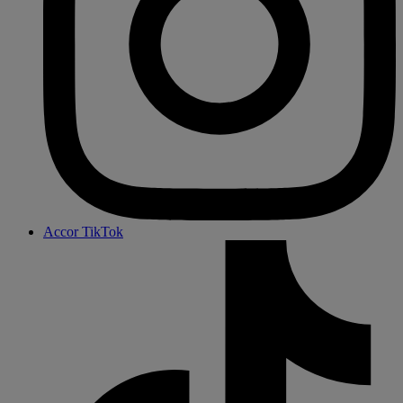
Accor TikTok