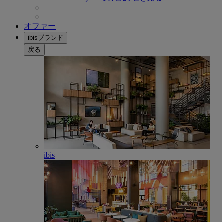
オファー
ibisブランド
戻る
ibis