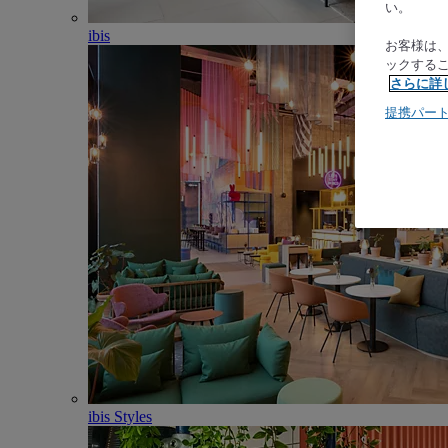
い。
ibis
お客様は
ックする
さらに詳
提携パー
ibis Styles