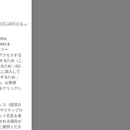
せずに続行する →
ntra、
nts &
、アコー
アクセスする
供するため（こ
め；(iii)
スに加入して
にするため；
め。お客様
をクリックし
レス（提供さ
イヤリティプロ
ット広告を表
される場合が
ご参照くださ