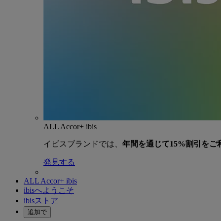
ALL Accor+ ibis
イビスブランドでは、
年間を通じて15%割引をご
発見する
ALL Accor+ ibis
ibisへようこそ
ibisストア
追加で