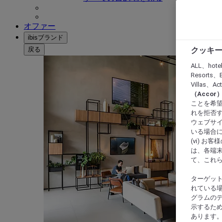
オファー
ibisブランド
戻る
クッキー
ALL、hote
Resorts、B
Villas、A
（Acco
ことを希望
れを拒否す
ウェブサイ
いる場合に
(vi) 
は、各端
て、これ
ターゲッ
れている場
グラムの
示するた
あります