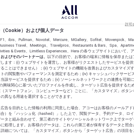
許可
（Cookie）および個人データ
lF1、ibis、Pullman、Novotel、Mercure、MGallery、Sofitel、Movenpick、Ma
usiness Travel、Meetings、Travelpros、Restaurants & Bars、Spa、Apartme
ctivities & Events、Limitless Experiences、Hera の各ウェブサイトにおいて
r）およびそのパートナーは、
以下の目的で、お客様の端末に情報を保存または
します：(i) ウェブサイトを運営し、お客様がリクエストしたサービスを提
ることはできません）；(ii) ウェブサイトの機能を改善およびカスタマイズするた
トの閲覧数やパフォーマンスを測定するため；(iv) キャッシュバックサービ
当該サービスを提供するため；(v) ソーシャルネットワークとの連携を可能
お客様の興味関心に基づいたプロファイルを作成し、ターゲット広告を提供するた
末（スマートフォン、コンピューターなど）ごとに、「カスタマイズ」ボタン
らの異なる用途を選択することができます。
ト広告を目的とした情報の利用に同意した場合、アコーはお客様のメールアド
合）を「ハッシュ化（hashed）」した上で、閲覧データ、予約データ、ロ
データと組み合わせて、第三者のサイトやソーシャルネットワーク上でターゲ
めに処理します。お客様のデータは、これらの第三者が保有するデータと照合
。詳細については、「カスタマイズ」ボタンから「ターゲット広告」の項目を