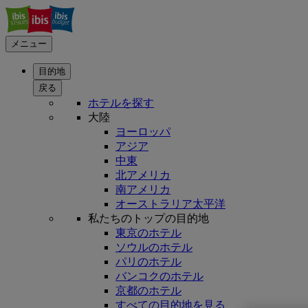
メニュー
目的地
戻る
ホテルを探す
大陸
ヨーロッパ
アジア
中東
北アメリカ
南アメリカ
オーストラリア太平洋
私たちのトップの目的地
東京のホテル
ソウルのホテル
パリのホテル
バンコクのホテル
京都のホテル
すべての目的地を見る