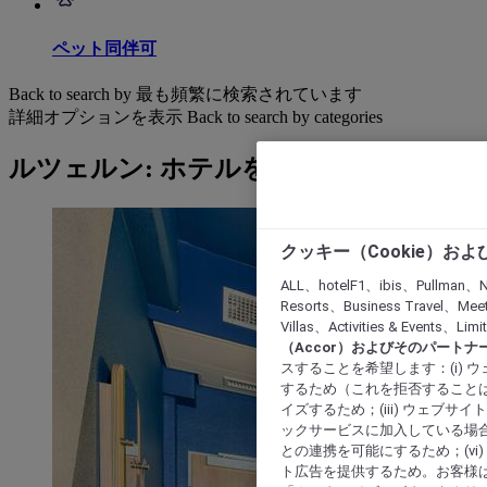
ペット同伴可
Back to search by 最も頻繁に検索されています
詳細オプションを表示
Back to search by categories
ルツェルン: ホテルを検索する
クッキー（Cookie）お
ALL、hotelF1、ibis、Pullman、N
Resorts、Business Travel、Mee
Villas、Activities & Even
（Accor）およびそのパートナ
スすることを希望します：(i)
するため（これを拒否することは
イズするため；(iii) ウェブサ
ックサービスに加入している場合
との連携を可能にするため；(v
ト広告を提供するため。お客様