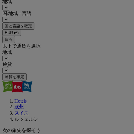
地域
国/地域 - 言語
国と言語を確定
EUR
(€)
戻る
以下で通貨を選択
地域
通貨
通貨を確定
Hotels
欧州
スイス
ルツェルン
次の旅先を探そう