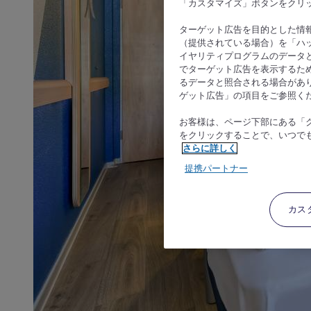
「カスタマイズ」ボタンをクリ
ターゲット広告を目的とした情
（提供されている場合）を「ハッ
イヤリティプログラムのデータ
でターゲット広告を表示するた
るデータと照合される場合があ
ゲット広告」の項目をご参照く
お客様は、ページ下部にある「
をクリックすることで、いつで
さらに詳しく
提携パートナー
カス