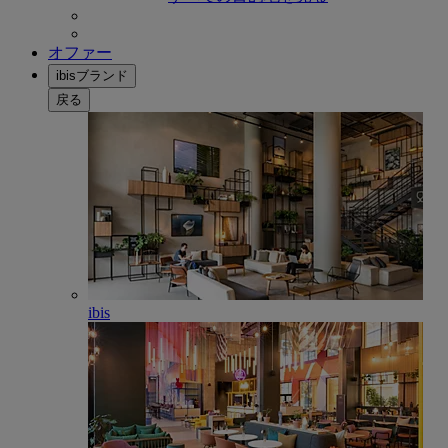
オファー
ibisブランド
戻る
ibis