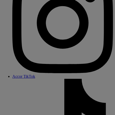
Accor TikTok