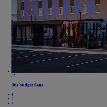
/ 5
ibis budget Sens
1
2
〉