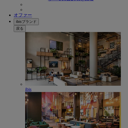
オファー
ibisブランド
戻る
ibis