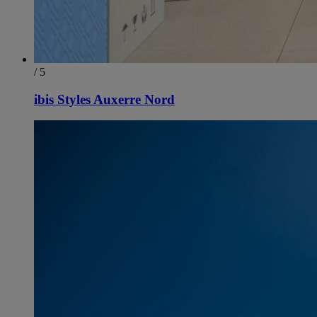
/ 5
ibis Styles Auxerre Nord