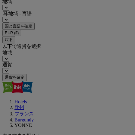
地域
国/地域 - 言語
国と言語を確定
EUR
(€)
戻る
以下で通貨を選択
地域
通貨
通貨を確定
Hotels
欧州
フランス
Burgundy
YONNE