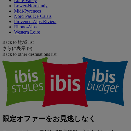
Loire Valley
Lower-Normandy
Midi-Pyrenees
Nord-Pas-De-Calais
Provence-Alps-Riviera
Rhone-Alps
Western Loire
Back to 地域 list
さらに表示 (9)
Back to other destinations list
限定オファーをお見逃しなく