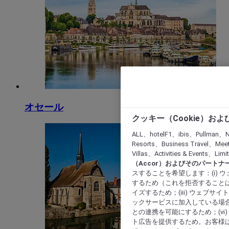
オセール
クッキー（Cookie）お
ALL、hotelF1、ibis、Pullman、N
Resorts、Business Travel、Mee
Villas、Activities & Even
（Accor）およびそのパートナ
スすることを希望します：(i)
するため（これを拒否することは
イズするため；(iii) ウェブサ
ックサービスに加入している場合
との連携を可能にするため；(v
ト広告を提供するため。お客様