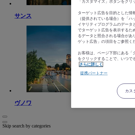
「カスタマイズ」ボタンをクリ
ターゲット広告を目的とした情
サンス
（提供されている場合）を「ハッ
イヤリティプログラムのデータ
でターゲット広告を表示するた
るデータと照合される場合があ
ゲット広告」の項目をご参照く
お客様は、ページ下部にある「
をクリックすることで、いつで
さらに詳しく
提携パートナー
カス
ヴノワ
Skip search by categories