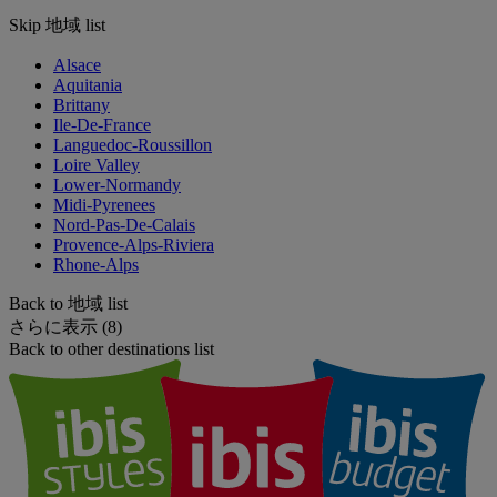
Skip 地域 list
Alsace
Aquitania
Brittany
Ile-De-France
Languedoc-Roussillon
Loire Valley
Lower-Normandy
Midi-Pyrenees
Nord-Pas-De-Calais
Provence-Alps-Riviera
Rhone-Alps
Back to 地域 list
さらに表示 (8)
Back to other destinations list