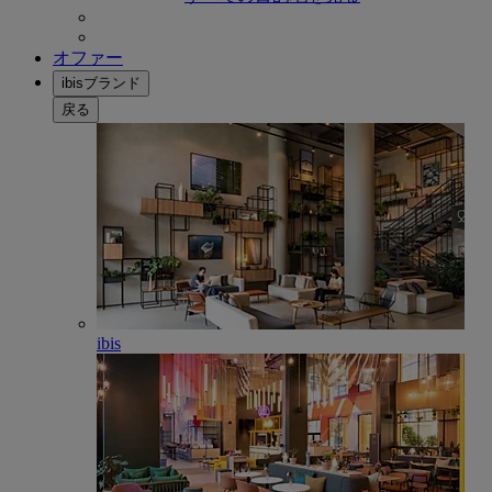
オファー
ibisブランド
戻る
ibis