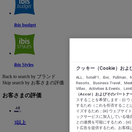
ibis budget
ibis Styles
クッキー（Cookie）お
Back to search by ブランド
ALL、hotelF1、ibis、Pullman、N
Skip search by お客さまの評価
Resorts、Business Travel、Mee
Villas、Activities & Even
（Accor）およびそのパートナ
お客さまの評価
スすることを希望します：(i)
するため（これを拒否することは
イズするため；(iii) ウェブサ
ックサービスに加入している場合
との連携を可能にするため；(v
3以上
ト広告を提供するため。お客様