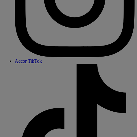
Accor TikTok