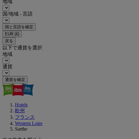
地域
国/地域 - 言語
国と言語を確定
EUR
(€)
戻る
以下で通貨を選択
地域
通貨
通貨を確定
Hotels
欧州
フランス
Western Loire
Sarthe