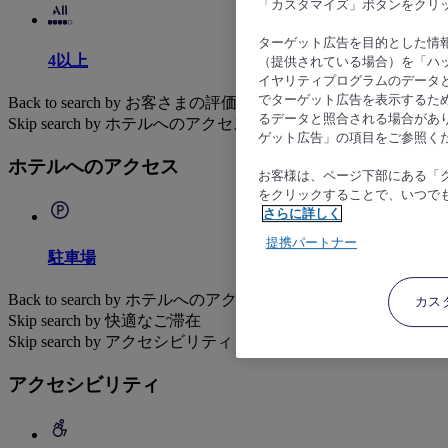
「カスタマイズ」ボタンをクリ
ターゲット広告を目的とした情
4以上
（提供されている場合）を「ハッ
イヤリティプログラムのデータ
でターゲット広告を表示するた
Back to search by お客さまの評価
るデータと照合される場合があ
Skip search by ホテルへのアクセス
ゲット広告」の項目をご参照く
ホテルへのアクセス
お客様は、ページ下部にある「
をクリックすることで、いつで
さらに詳しく
提携パートナー
駐車場
Back to search by ホテルへのアクセス
カス
Skip search by 快適なご滞在
Skip search by アクセシビリティ
アクセシビリティ