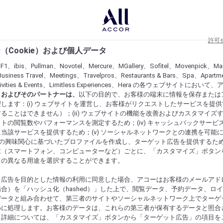
許可
（Cookie）および個人データ
lF1、ibis、Pullman、Novotel、Mercure、MGallery、Sofitel、Movenpick、Ma
usiness Travel、Meetings、Travelpros、Restaurants & Bars、Spa、Apartme
ctivities & Events、Limitless Experiences、Hera の各ウェブサイトにおいて
r）およびそのパートナーは、
以下の目的で、お客様の端末に情報を保存または
します：(i) ウェブサイトを運営し、お客様がリクエストしたサービスを提
ることはできません）；(ii) ウェブサイトの機能を改善およびカスタマイズするた
トの閲覧数やパフォーマンスを測定するため；(iv) キャッシュバックサービ
当該サービスを提供するため；(v) ソーシャルネットワークとの連携を可能
お客様の興味関心に基づいたプロファイルを作成し、ターゲット広告を提供するた
末（スマートフォン、コンピューターなど）ごとに、「カスタマイズ」ボタン
らの異なる用途を選択することができます。
ト広告を目的とした情報の利用に同意した場合、アコーはお客様のメールアド
合）を「ハッシュ化（hashed）」した上で、閲覧データ、予約データ、ロ
データと組み合わせて、第三者のサイトやソーシャルネットワーク上でターゲ
めに処理します。お客様のデータは、これらの第三者が保有するデータと照合
。詳細については、「カスタマイズ」ボタンから「ターゲット広告」の項目を