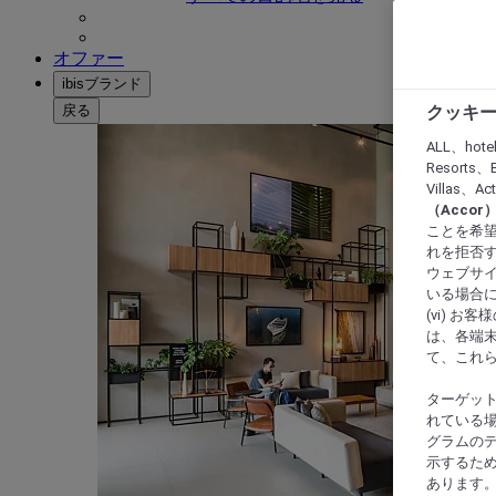
オファー
ibisブランド
戻る
クッキー
ALL、hote
Resorts、B
Villas、A
（Acco
ことを希望
れを拒否す
ウェブサイ
いる場合に
(vi) 
は、各端
て、これ
ターゲッ
れている場
グラムの
示するた
あります