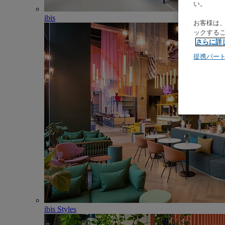
い。
ibis
お客様は
ックする
さらに詳
提携パー
ibis Styles