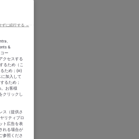
せずに続行する →
ntra、
nts &
、アコー
アクセスする
供するため（こ
め；(iii)
スに加入して
にするため；
め。お客様
をクリックし
レス（提供さ
イヤリティプロ
ット広告を表
される場合が
ご参照くださ