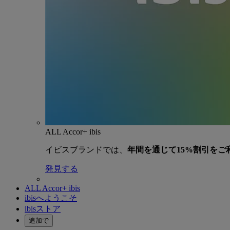
ALL Accor+ ibis
イビスブランドでは、
年間を通じて15%割引をご
発見する
ALL Accor+ ibis
ibisへようこそ
ibisストア
追加で